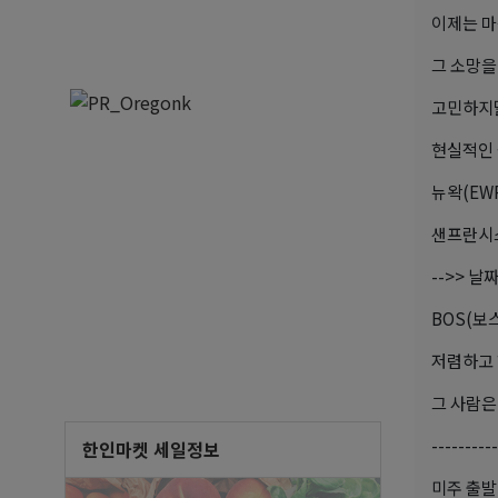
이제는 마
그 소망을
고민하지말
현실적인 
뉴왁(EW
샌프란시스
-->> 날
BOS(보
저렴하고 
그 사람은
----------
한인마켓 세일정보
미주 출발!