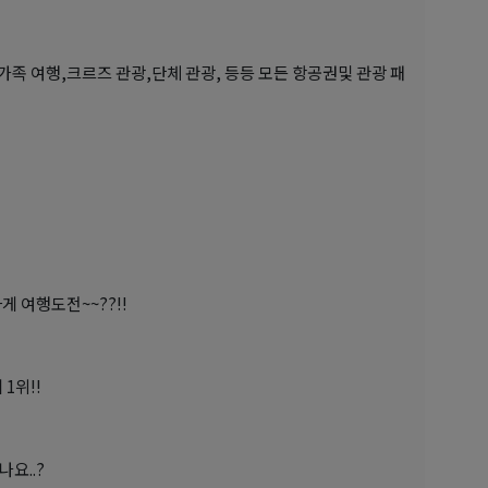
,가족 여행,크르즈 관광,단체 관광, 등등 모든 항공권및 관광 패
 여행도전~~??!!
1위!!
요..?