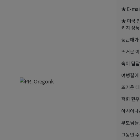
★ E-mail
★ 미국 
키지 상품
둥근해가 
뜨거운 여
속이 답답
여행길에 
뜨거운 태
저희 한
아시아나/
부모님들..
그동안 수