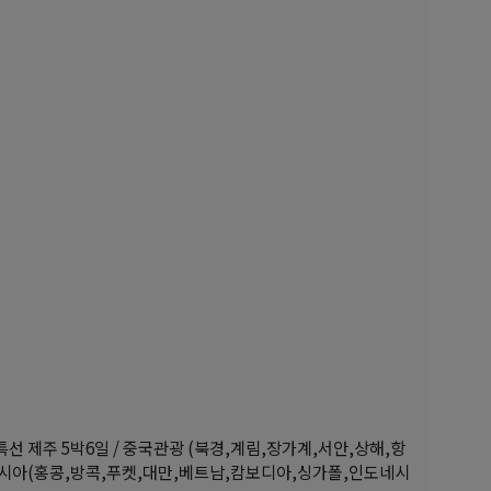
특선 제주 5박6일 / 중국관광 (북경,계림,장가계,서안,상해,항
남아시아(홍콩,방콕,푸켓,대만,베트남,캄보디아,싱가폴,인도네시