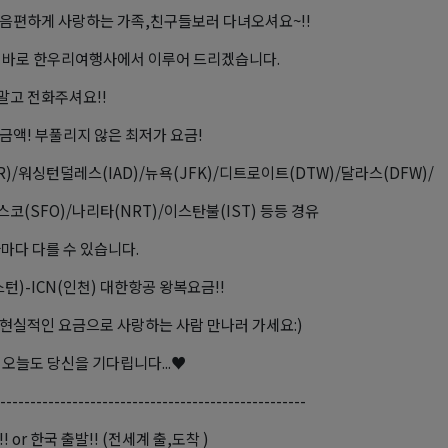
음편하게 사랑하는 가족,친구들보러 다녀오셔요~!!
 바로 한우리여행사에서 이루어 드리겠습니다.
고 전화주셔요!!
금액! 부풀리지 않은 최저가 요금!
R)/워싱턴덜레스(IAD)/뉴욕(JFK)/디트로이트(DTW)/달라스(DFW)/
코(SFO)/나리타(NRT)/이스탄불(IST) 등등 경유
짜마다 다를 수 있습니다.
스턴)-ICN(인천) 대한항공 왕복요금!!
현실적인 요금으로 사랑하는 사람 만나러 가세요:)
 오늘도 당신을 기다립니다...♥
---------------------------------------------------
! or 한국 출발!! (전세계 출,도착 )