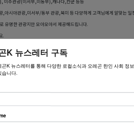
), 미주관광(미서부,미동부),캐나다,칸쿤 등등
광,아시아관광,미서부/동부 관광,북미 등 다양하게 고객님에게 알맞는 일
로 유명한 관광지만 모아모아서 제공해드립니다.
요.
 기준 입니다.
곤K 뉴스레터 구독
사 (Hanuri Tour & Travel)
레곤K 뉴스레터를 통해 다양한 로컬소식과 오레곤 한인 사회 정
 FREE. 1-855-388-4141 // 1-213-388-4141
있습니다.
s : 1001 S Vermont Ave #209, Los Angeles, CA 90006
l : hanuritour@gmail.com Web Site:
www.hanuritour.com
전지역,북미, 중남미, 유럽, 동남/북아시아 등등 전세계 모든 항공권 취급합
 관광 패키지 상품 판매 합니다.
ame
 최저가 세일을 보장 합니다.