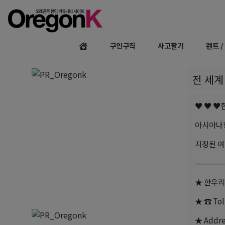
구인구직
사고팔기
렌트 /
전 세계
♥ ♥ ♥
아시아나항공(
지정된 여행
----------
★ 한우리여행
★ ☎ Toll
★ Addres