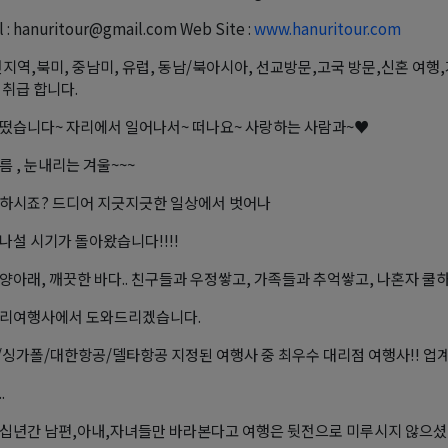
 : hanuritour@gmail.com Web Site :
www.hanuritour.com
전지역,북미, 중남미, 유럽, 동남/북아시아, 선교방문,고국 방문,신혼 여행
 취급 합니다.
떴습니다~ 자리에서 일어나서~ 떠나요~ 사랑하는 사람과~♥
름 , 눈내리는 겨울~~~
하시죠? 드디어 지긋지긋한 일상에서 벗어나
나설 시기가 돌아왔습니다!!!!
양아래, 깨끗한 바다.. 친구들과 우정쌓고, 가족들과 추억쌓고, 나혼자 쿨하게
우리여행사에서 도와드리겠습니다.
싱가폴/대한항공/델타항공 지정된 여행사 중 최우수 대리점 여행사!! 업계 
.
십년간 남편,아내,자녀들만 바라본다고 여행은 뒷전으로 미루시지 않으셨나