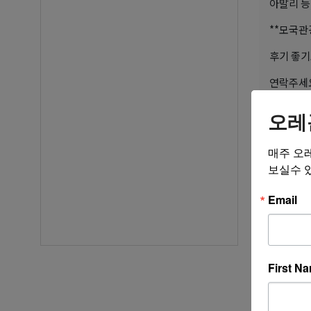
아발리 등
**모국관
후기 좋기
연락주세
**비수기
오레
★ 한우리여행
매주 오
★ ☎ Toll
보실수 
★ Addres
Email
★ E-mai
★ 미국 
* 전 세계
First N
* 항공권