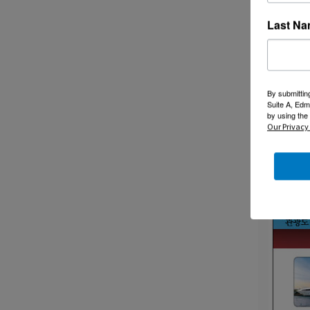
----------
Last N
저희 한우
미리 감
By submittin
Suite A, Edm
by using the
Our Privacy 