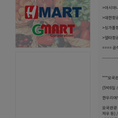
>아시아나항공
>대한항공(
>싱가폴항공(
>델타항공(D
==== 
----------
***모국관
(5박6일
한우리여행사
모국관광 
저우 등)