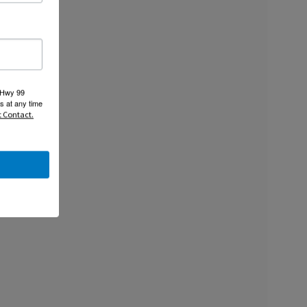
 Hwy 99
s at any time
t Contact.