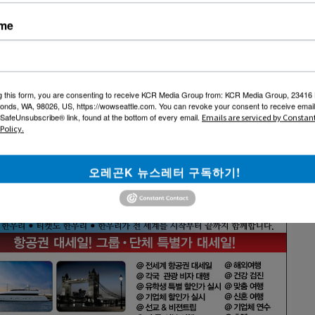
-----------------------------------------------------------------------
ame
리여행사를 이용해주신 분들, 그리고 앞으로 이용해주실 고객님들께
사하다는 말씀드리고싶습니다.
g this form, you are consenting to receive KCR Media Group from: KCR Media Group, 23416
onds, WA, 98026, US, https://wowseattle.com. You can revoke your consent to receive email
 SafeUnsubscribe® link, found at the bottom of every email.
Emails are serviced by Constan
Policy.
오레곤K 뉴스레터 구독하기!