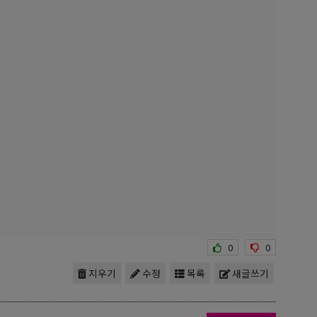
0
0
지우기
수정
목록
새글쓰기