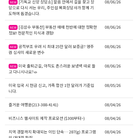
[기독교 신앙 상담소] 말씀 안에서 길을 찾고 상
08/06/26
NEW
담으로 다시 서는 우리, 주인섭 목회상담사가 함께 기
도하며 돕겠습니다.
오레곤K 뉴스레터 구독
[김삼수 부동산] 부동산 매매 전반에 대한 정확한
08/06/26
NEW
정보! 전문적인 지식과 경험!
매주 오레곤K 뉴스레터를 통해 다양한 로컬소식과 
오레곤 한인 사회 정보를 받아보실수 있습니다.
공적부조 우려 시 최대 25만 달러 보증금? 영주
08/06/26
NEW
권 심사의 새로운 변수
Email
미국 출퇴근길, 아직도 촌스러운 보냉백 따로 들
08/06/26
NEW
고 다니시나요?🥗
미국 입국 시 현금 신고, 가족 합산 1만 달러가 기준입
08/05/26
First Name
니다.
즐거운 여행운(213-388-4141)
08/04/26
비즈니스 웹사이트 제작 프로모션 ($300부터~)
08/04/26
Last Name
지역 경찰까지 확대되는 이민 단속… 287(g) 프로그램
08/04/26
의 대대적 확장