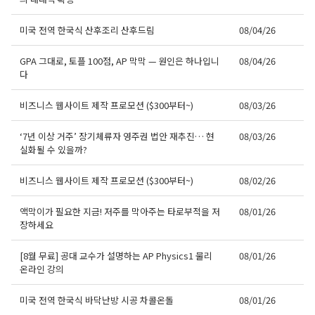
By submitting this form, you are consenting to receive KCR Media Group
미국 전역 한국식 산후조리 산후드림
08/04/26
from: KCR Media Group, 23416 Hwy 99 Suite A, Edmonds, WA, 98026,
US, https://wowseattle.com. You can revoke your consent to receive
GPA 그대로, 토플 100점, AP 막막 — 원인은 하나입니
08/04/26
emails at any time by using the SafeUnsubscribe® link, found at the
bottom of every email.
Emails are serviced by Constant Contact.
Our
다
Privacy Policy.
비즈니스 웹사이트 제작 프로모션 ($300부터~)
08/03/26
오레곤K 뉴스레터 구독하기!
‘7년 이상 거주’ 장기체류자 영주권 법안 재추진… 현
08/03/26
실화될 수 있을까?
비즈니스 웹사이트 제작 프로모션 ($300부터~)
08/02/26
액막이가 필요한 지금! 저주를 막아주는 타로부적을 저
08/01/26
장하세요
[8월 무료] 공대 교수가 설명하는 AP Physics1 물리
08/01/26
온라인 강의
미국 전역 한국식 바닥난방 시공 차콜온돌
08/01/26