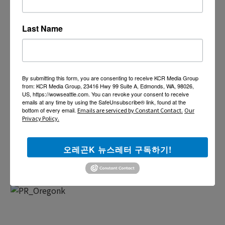
Last Name
By submitting this form, you are consenting to receive KCR Media Group
from: KCR Media Group, 23416 Hwy 99 Suite A, Edmonds, WA, 98026,
US, https://wowseattle.com. You can revoke your consent to receive
emails at any time by using the SafeUnsubscribe® link, found at the
bottom of every email.
Emails are serviced by Constant Contact.
Our
Privacy Policy.
오레곤K 뉴스레터 구독하기!