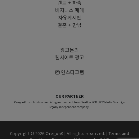
렌트 + 하숙
비지니스 매매
자유게시판
결혼 + 만남
광고문의
웹사이트 광고
인스타그램
OUR PARTNER
OregonK.com hosts advertising and content from Seattle KCR (KCR Media Group), a
legally independent company.
Copyright © 2026 OregonK | All rights reserved. |
Terms and