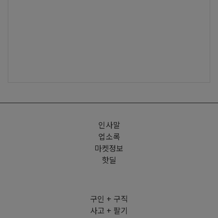
인사말
업소록
마켓정보
핫딜
구인 + 구직
사고 + 팔기