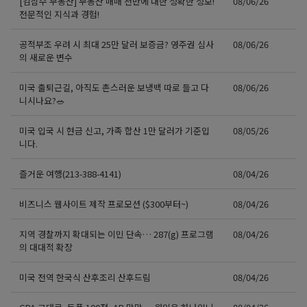
[김삼수 부동산] 부동산 매매 전반에 대한 정확한 정보!
08/06/26
전문적인 지식과 경험!
공적부조 우려 시 최대 25만 달러 보증금? 영주권 심사
08/06/26
의 새로운 변수
미국 출퇴근길, 아직도 촌스러운 보냉백 따로 들고 다
08/06/26
니시나요?🥗
미국 입국 시 현금 신고, 가족 합산 1만 달러가 기준입
08/05/26
니다.
즐거운 여행(213-388-4141)
08/04/26
비즈니스 웹사이트 제작 프로모션 ($300부터~)
08/04/26
지역 경찰까지 확대되는 이민 단속… 287(g) 프로그램
08/04/26
의 대대적 확장
미국 전역 한국식 산후조리 산후드림
08/04/26