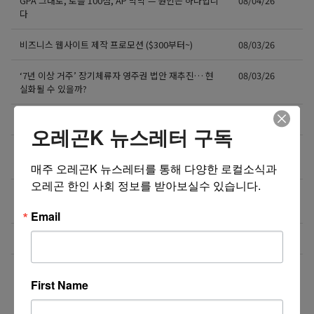
GPA 그대로, 토플 100점, AP 막막 — 원인은 하나입니
08/04/26
다
비즈니스 웹사이트 제작 프로모션 ($300부터~)
08/03/26
‘7년 이상 거주’ 장기체류자 영주권 법안 재추진… 현
08/03/26
실화될 수 있을까?
비즈니스 웹사이트 제작 프로모션 ($300부터~)
08/02/26
오레곤K 뉴스레터 구독
액막이가 필요한 지금! 저주를 막아주는 타로부적을 저
08/01/26
장하세요
매주 오레곤K 뉴스레터를 통해 다양한 로컬소식과 
오레곤 한인 사회 정보를 받아보실수 있습니다.
[8월 무료] 공대 교수가 설명하는 AP Physics1 물리
08/01/26
온라인 강의
Email
미국 전역 한국식 바닥난방 시공 차콜온돌
08/01/26
더보기 >>
First Name