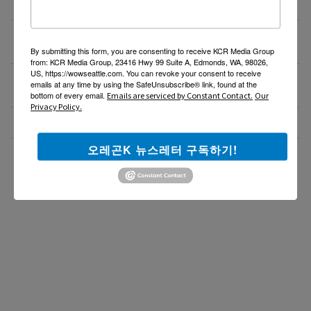
비즈니스 웹사이트 제작 프로모션 ($300부터~)
08/02/26
액막이가 필요한 지금! 저주를 막아주는 타로부적을 저
08/01/26
장하세요
By submitting this form, you are consenting to receive KCR Media Group
from: KCR Media Group, 23416 Hwy 99 Suite A, Edmonds, WA, 98026,
US, https://wowseattle.com. You can revoke your consent to receive
[8월 무료] 공대 교수가 설명하는 AP Physics1 물리
08/01/26
emails at any time by using the SafeUnsubscribe® link, found at the
온라인 강의
bottom of every email.
Emails are serviced by Constant Contact.
Our
Privacy Policy.
미국 전역 한국식 바닥난방 시공 차콜온돌
08/01/26
오레곤K 뉴스레터 구독하기!
더보기 >>