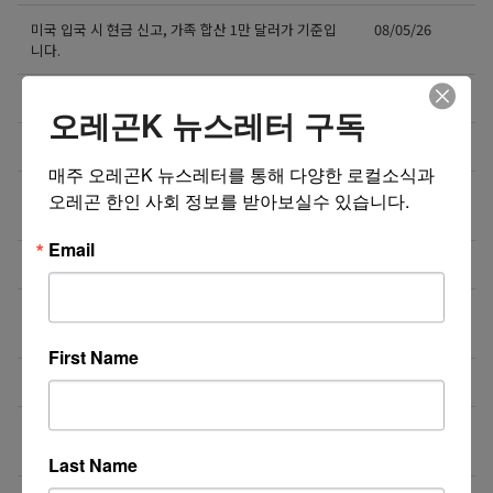
미국 입국 시 현금 신고, 가족 합산 1만 달러가 기준입
08/05/26
니다.
즐거운 여행(213-388-4141)
08/04/26
오레곤K 뉴스레터 구독
비즈니스 웹사이트 제작 프로모션 ($300부터~)
08/04/26
매주 오레곤K 뉴스레터를 통해 다양한 로컬소식과 
지역 경찰까지 확대되는 이민 단속… 287(g) 프로그램
08/04/26
오레곤 한인 사회 정보를 받아보실수 있습니다.
의 대대적 확장
Email
미국 전역 한국식 산후조리 산후드림
08/04/26
GPA 그대로, 토플 100점, AP 막막 — 원인은 하나입니
08/04/26
다
First Name
비즈니스 웹사이트 제작 프로모션 ($300부터~)
08/03/26
‘7년 이상 거주’ 장기체류자 영주권 법안 재추진… 현
08/03/26
실화될 수 있을까?
Last Name