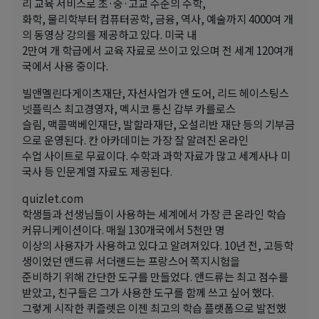
리 교육 서비스로 초·중·고교 수준의 수학,
화학, 물리학부터 컴퓨터공학, 금융, 역사, 예술까지 4000여 개
의 동영상 강의를 제공하고 있다. 미국 내
2만여 개 학급에서 교육 자료로 쓰이고 있으며 전 세계 120여개
국에서 사용 중이다.
빌앤멜린다게이츠재단, 자선사업가 앤 도어, 리드 헤이스팅스
넷플릭스 최고경영자, 멕시코 통신 갑부 카를로스
슬림, 맥콜맥베인재단, 발할라재단, 오설리반 재단 등의 기부금
으로 운영된다. 칸 아카데미는 가장 잘 알려진 온라인
수업 사이트로 무료이다. 수학과 과학 자료가 많고 세계사나 미
국사 등 인문계열 자료도 제공된다.
quizlet.com
학생들과 선생님들이 사용하는 세계에서 가장 큰 온라인 학습
커뮤니케이션이다. 매월 130개국에서 5천만 명
이상의 사용자가 사용하고 있다고 알려져있다. 10년 전, 고등학
생이었던 앤드류 서더랜드는 프랑스어 쪽지시험을
준비하기 위해 간단한 도구를 만들었다. 앤드류는 최고 점수를
받았고, 친구들은 그가 사용한 도구를 함께 쓰고 싶어 했다.
그렇게 시작한 퀴즐렛은 이젠 최고의 학습 플랫폼으로 발전했