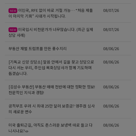
이민국, RFE 없이 바로 거절 가능… “처음 제출
08/07/26
NEW
이 마지막 기회” 시대가 시작됩니다.
미국입시 비전문가가 너무많습니다. (최근 실제
08/07/26
NEW
상담 사례)
부동산 재벌 트럼프를 만든 풍수지리
08/06/26
[기독교 신앙 상담소] 말씀 안에서 길을 찾고 상담으로
08/06/26
다시 서는 우리, 주인섭 목회상담사가 함께 기도하며
돕겠습니다.
[김삼수 부동산] 부동산 매매 전반에 대한 정확한 정보!
08/06/26
전문적인 지식과 경험!
공적부조 우려 시 최대 25만 달러 보증금? 영주권 심사
08/06/26
의 새로운 변수
미국 출퇴근길, 아직도 촌스러운 보냉백 따로 들고 다
08/06/26
니시나요?🥗