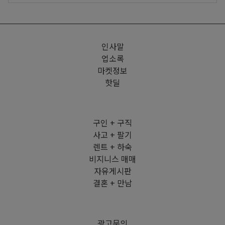
인사말
업소록
마켓정보
핫딜
구인 + 구직
사고 + 팔기
렌트 + 하숙
비지니스 매매
자유게시판
결혼 + 만남
광고문의