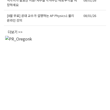
액막이가 필요한 지금! 저주를 막아주는 타로부적을 저
08/01/26
장하세요
오레곤K 뉴스레터 구독
[8월 무료] 공대 교수가 설명하는 AP Physics1 물리
08/01/26
온라인 강의
매주 오레곤K 뉴스레터를 통해 다양한 로컬소식과 
더보기 >>
오레곤 한인 사회 정보를 받아보실수 있습니다.
Email
First Name
Last Name