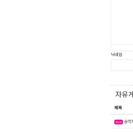
닉네임
자유
제목
공적부
NEW