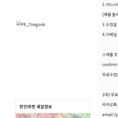
2. 어느
(예를 들어
3. 수업
4. 이메
스케줄 조
confi
무료수업을
1대1 무
카카오톡: l
한인마켓 세일정보
email: 