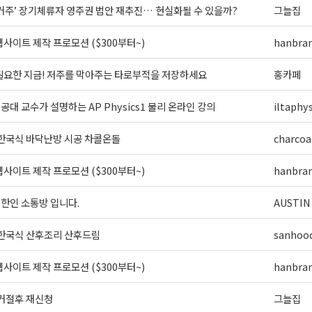
 거주’ 장기체류자 영주권 법안 재추진… 현실화될 수 있을까?
그늘집
사이트 제작 프로모션 ($300부터~)
hanbra
필요한 지금! 저주를 막아주는 타로부적을 저장하세요
홍카페
] 공대 교수가 설명하는 AP Physics1 물리 온라인 강의
iltaphys
 한국식 바닥난방 시공 차콜온돌
charcoa
사이트 제작 프로모션 ($300부터~)
hanbra
외 한인 소통방 입니다.
AUSTIN
 한국식 산후조리 산후드림
sanhoo
사이트 제작 프로모션 ($300부터~)
hanbra
 거절후 재신청
그늘집