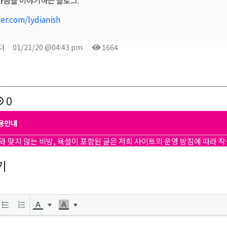
마음을 이야기하는 블로그.
er.com/lydianish
더
01/21/20 @04:43 pm
1664
ame
0
ame
용안내
와 맞지 않는 비방, 욕설이 포함된 글은 저희 사이트의 운영 방침에 따라 
기
g this form, you are consenting to receive KCR Media Group from: KCR Media Group, 23416
onds, WA, 98026, US, https://wowseattle.com. You can revoke your consent to receive email
 SafeUnsubscribe® link, found at the bottom of every email.
Emails are serviced by Constan
Policy.
오레곤K 뉴스레터 구독하기!