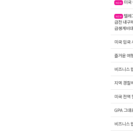
미국 
NEW
텔레그
NEW
급전 내구
급생계비
미국 입국 
즐거운 여행운
비즈니스 웹
지역 경찰까
미국 전역
GPA 그대
비즈니스 웹