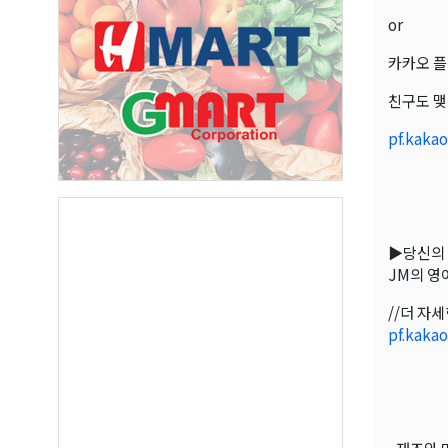
or
카카오 플
친구도 맺
pf.kaka
▶당신의 
JM의 영
//더 자
pf.kaka
오레
매주 오
보실수 