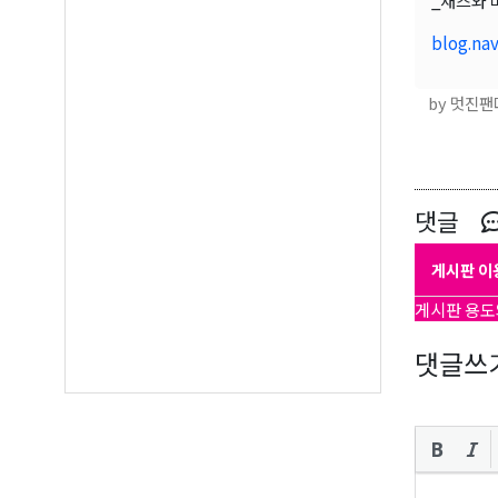
_재즈와 
Email
blog.nav
by 멋진팬
First N
댓글
Last N
게시판 이
게시판 용도
댓글쓰
By submittin
Suite A, Edm
by using the
Our Privacy 