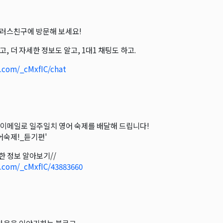
러스친구에 방문해 보세요!
고, 더 자세한 정보도 알고, 1대1 채팅도 하고.
o.com/_cMxfIC/chat
이메일로 일주일치 영어 숙제를 배달해 드립니다!
어숙제!_듣기편'
세한 정보 알아보기//
o.com/_cMxfIC/43883660
곤K 뉴스레터 구독
레곤K 뉴스레터를 통해 다양한 로컬소식과 오레곤 한인 사회 정
있습니다.