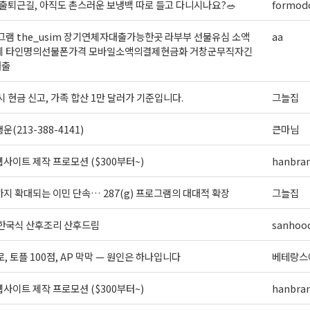
출퇴근길, 아직도 촌스러운 보냉백 따로 들고 다니시나요?🥗
formodo
램 the_usim 장기연체자대출가능한곳 라부부 선불유심 소액
aa
제 타인명의선불폰가격 모바일소액의결제현금화 거창군무직자긴
대출
시 현금 신고, 가족 합산 1만 달러가 기준입니다.
그늘집
(213-388-4141)
큰마님
사이트 제작 프로모션 ($300부터~)
hanbra
지 확대되는 이민 단속… 287(g) 프로그램의 대대적 확장
그늘집
 한국식 산후조리 산후드림
sanhoo
로, 토플 100점, AP 막막 — 원인은 하나입니다
베테랑스
사이트 제작 프로모션 ($300부터~)
hanbra