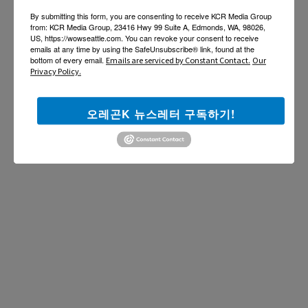
By submitting this form, you are consenting to receive KCR Media Group
from: KCR Media Group, 23416 Hwy 99 Suite A, Edmonds, WA, 98026,
US, https://wowseattle.com. You can revoke your consent to receive
emails at any time by using the SafeUnsubscribe® link, found at the
bottom of every email.
Emails are serviced by Constant Contact.
Our
Privacy Policy.
오레곤K 뉴스레터 구독하기!