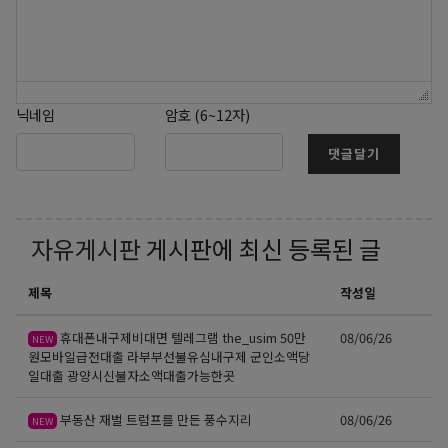
닉네임
암호 (6~12자)
댓글달기
자유게시판
게시판에 최신 등록된 글
제목
작성일
휴대폰내구제비대면 텔레그램 the_usim 50만
08/06/26
NEW
원모바일급전대출 라부부선불유심내구제 군인소액당
일대출 광양시신불자소액대출가능한곳
부동산 재벌 트럼프를 만든 풍수지리
08/06/26
NEW