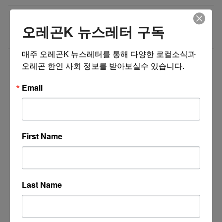
비즈니스 웹사이트 제작 프로모션 ($300부터~)
08/01/26
오레곤K 뉴스레터 구독
4050 해외 한인 소통방 입니다.
08/01/26
매주 오레곤K 뉴스레터를 통해 다양한 로컬소식과 
더보기 >>
오레곤 한인 사회 정보를 받아보실수 있습니다.
Email
First Name
Last Name