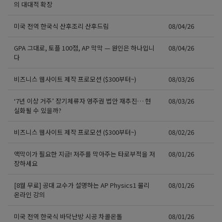
의 대대적 확장
미국 전역 한국식 산후조리 산후드림
08/04/26
GPA 그대로, 토플 100점, AP 막막 — 원인은 하나입니
08/04/26
다
비즈니스 웹사이트 제작 프로모션 ($300부터~)
08/03/26
‘7년 이상 거주’ 장기체류자 영주권 법안 재추진… 현
08/03/26
실화될 수 있을까?
비즈니스 웹사이트 제작 프로모션 ($300부터~)
08/02/26
액막이가 필요한 지금! 저주를 막아주는 타로부적을 저
08/01/26
장하세요
[8월 무료] 공대 교수가 설명하는 AP Physics1 물리
08/01/26
온라인 강의
미국 전역 한국식 바닥난방 시공 차콜온돌
08/01/26