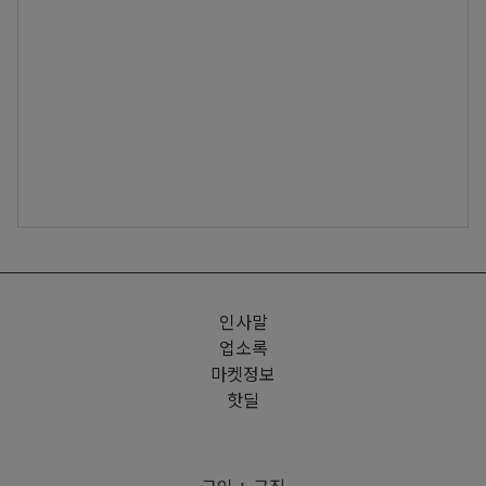
인사말
업소록
마켓정보
핫딜