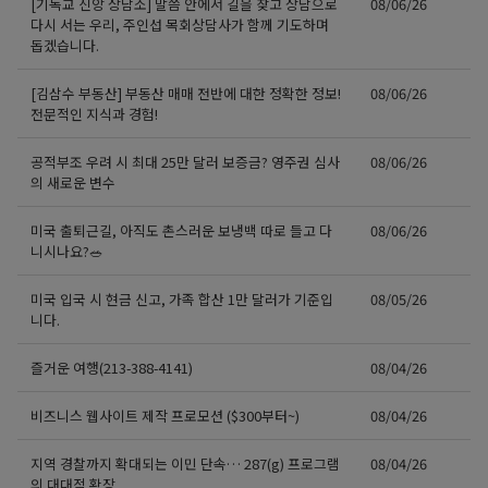
[기독교 신앙 상담소] 말씀 안에서 길을 찾고 상담으로
08/06/26
다시 서는 우리, 주인섭 목회상담사가 함께 기도하며
돕겠습니다.
[김삼수 부동산] 부동산 매매 전반에 대한 정확한 정보!
08/06/26
전문적인 지식과 경험!
공적부조 우려 시 최대 25만 달러 보증금? 영주권 심사
08/06/26
의 새로운 변수
미국 출퇴근길, 아직도 촌스러운 보냉백 따로 들고 다
08/06/26
니시나요?🥗
미국 입국 시 현금 신고, 가족 합산 1만 달러가 기준입
08/05/26
니다.
즐거운 여행(213-388-4141)
08/04/26
비즈니스 웹사이트 제작 프로모션 ($300부터~)
08/04/26
지역 경찰까지 확대되는 이민 단속… 287(g) 프로그램
08/04/26
의 대대적 확장