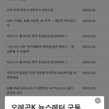
미국 전역 한국식 산후조리 산후드림
08/04/26
GPA 그대로, 토플 100점, AP 막막 — 원인은 하나입니
08/04/26
다
비즈니스 웹사이트 제작 프로모션 ($300부터~)
08/03/26
‘7년 이상 거주’ 장기체류자 영주권 법안 재추진… 현
08/03/26
실화될 수 있을까?
비즈니스 웹사이트 제작 프로모션 ($300부터~)
08/02/26
액막이가 필요한 지금! 저주를 막아주는 타로부적을 저
08/01/26
장하세요
[8월 무료] 공대 교수가 설명하는 AP Physics1 물리
08/01/26
온라인 강의
더보기 >>
오레곤K 뉴스레터 구독