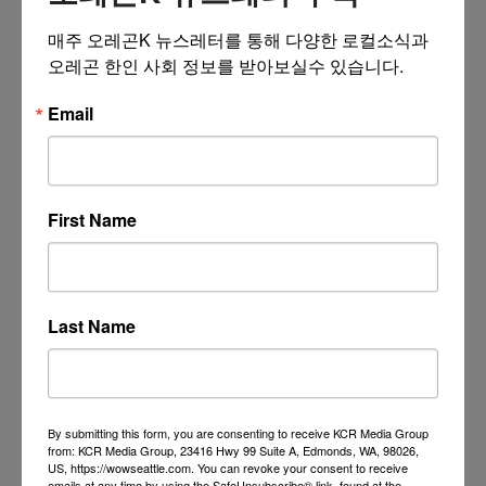
매주 오레곤K 뉴스레터를 통해 다양한 로컬소식과 
오레곤 한인 사회 정보를 받아보실수 있습니다.
Email
First Name
Last Name
By submitting this form, you are consenting to receive KCR Media Group
from: KCR Media Group, 23416 Hwy 99 Suite A, Edmonds, WA, 98026,
US, https://wowseattle.com. You can revoke your consent to receive
emails at any time by using the SafeUnsubscribe® link, found at the