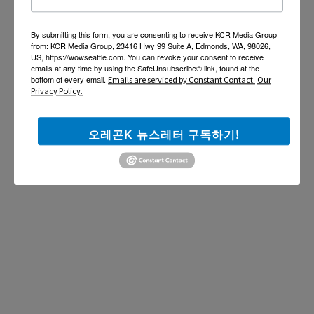
By submitting this form, you are consenting to receive KCR Media Group
from: KCR Media Group, 23416 Hwy 99 Suite A, Edmonds, WA, 98026,
US, https://wowseattle.com. You can revoke your consent to receive
emails at any time by using the SafeUnsubscribe® link, found at the
bottom of every email.
Emails are serviced by Constant Contact.
Our
Privacy Policy.
오레곤K 뉴스레터 구독하기!