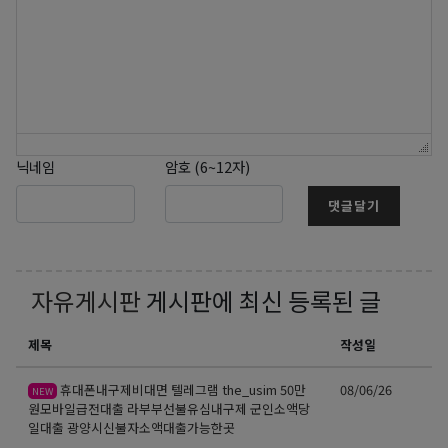
닉네임
암호 (6~12자)
댓글달기
자유게시판
게시판에 최신 등록된 글
제목
작성일
휴대폰내구제비대면 텔레그램 the_usim 50만
08/06/26
NEW
원모바일급전대출 라부부선불유심내구제 군인소액당
일대출 광양시신불자소액대출가능한곳