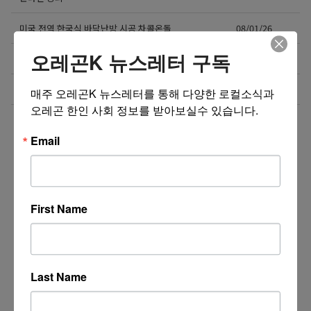
미국 전역 한국식 바닥난방 시공 차콜온돌
08/01/26
오레곤K 뉴스레터 구독
비즈니스 웹사이트 제작 프로모션 ($300부터~)
08/01/26
4050 해외 한인 소통방 입니다.
08/01/26
매주 오레곤K 뉴스레터를 통해 다양한 로컬소식과 
오레곤 한인 사회 정보를 받아보실수 있습니다.
더보기 >>
Email
First Name
Last Name