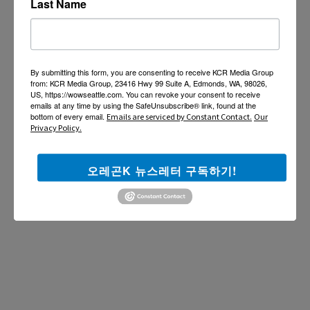
Last Name
By submitting this form, you are consenting to receive KCR Media Group
from: KCR Media Group, 23416 Hwy 99 Suite A, Edmonds, WA, 98026,
US, https://wowseattle.com. You can revoke your consent to receive
emails at any time by using the SafeUnsubscribe® link, found at the
bottom of every email.
Emails are serviced by Constant Contact.
Our
Privacy Policy.
오레곤K 뉴스레터 구독하기!