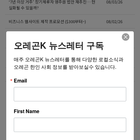
‘7년 이상 거주’ 장기체류자 영주권 법안 재추진… 현
08/03/26
실화될 수 있을까?
비즈니스 웹사이트 제작 프로모션 ($300부터~)
08/02/26
액막이가 필요한 지금! 저주를 막아주는 타로부적을 저
08/01/26
장하세요
오레곤K 뉴스레터 구독
[8월 무료] 공대 교수가 설명하는 AP Physics1 물리
08/01/26
매주 오레곤K 뉴스레터를 통해 다양한 로컬소식과 
온라인 강의
오레곤 한인 사회 정보를 받아보실수 있습니다.
미국 전역 한국식 바닥난방 시공 차콜온돌
08/01/26
Email
더보기 >>
First Name