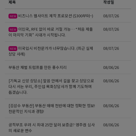
제목
작성일
비즈니스 웹사이트 제작 프로모션 ($300부터~)
08/07/26
NEW
이민국, RFE 없이 바로 거절 가능… “처음 제출
08/07/26
NEW
이 마지막 기회” 시대가 시작됩니다.
미국입시 비전문가가 너무많습니다. (최근 실제
08/07/26
NEW
상담 사례)
부동산 재벌 트럼프를 만든 풍수지리
08/06/26
[기독교 신앙 상담소] 말씀 안에서 길을 찾고 상담으로
08/06/26
다시 서는 우리, 주인섭 목회상담사가 함께 기도하며
돕겠습니다.
[김삼수 부동산] 부동산 매매 전반에 대한 정확한 정보!
08/06/26
전문적인 지식과 경험!
공적부조 우려 시 최대 25만 달러 보증금? 영주권 심사
08/06/26
의 새로운 변수