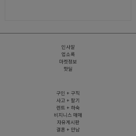
인사말
업소록
마켓정보
핫딜
구인 + 구직
사고 + 팔기
렌트 + 하숙
비지니스 매매
자유게시판
결혼 + 만남