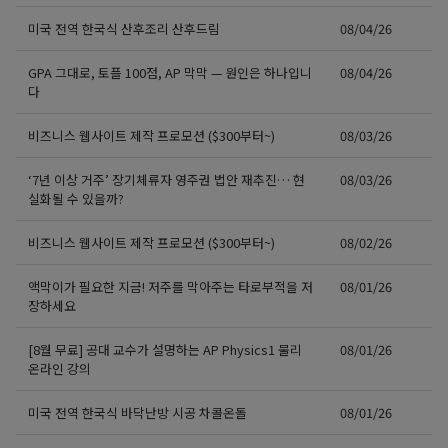
미국 전역 한국식 산후조리 산후드림
08/04/26
GPA 그대로, 토플 100점, AP 막막 — 원인은 하나입니
08/04/26
다
비즈니스 웹사이트 제작 프로모션 ($300부터~)
08/03/26
‘7년 이상 거주’ 장기체류자 영주권 법안 재추진… 현
08/03/26
실화될 수 있을까?
비즈니스 웹사이트 제작 프로모션 ($300부터~)
08/02/26
액막이가 필요한 지금! 저주를 막아주는 타로부적을 저
08/01/26
장하세요
[8월 무료] 공대 교수가 설명하는 AP Physics1 물리
08/01/26
온라인 강의
미국 전역 한국식 바닥난방 시공 차콜온돌
08/01/26