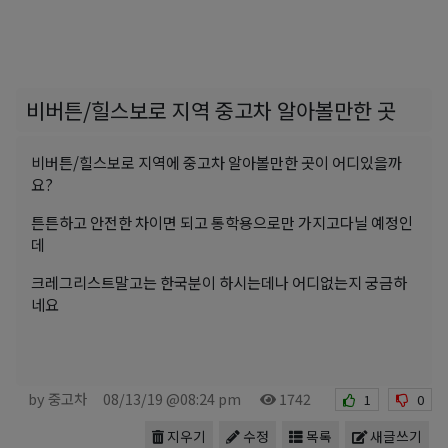
비버튼/힐스보로 지역 중고차 알아볼만한 곳
비버튼/힐스보로 지역에 중고차 알아볼만한 곳이 어디있을까
요?
튼튼하고 안전한 차이면 되고 통학용으로만 가지고다닐 예정인
데
크레그리스트말고는 한국분이 하시는데나 어디없는지 궁금하
네요
by 중고차
08/13/19 @08:24 pm
1742
1
0
지우기
수정
목록
새글쓰기