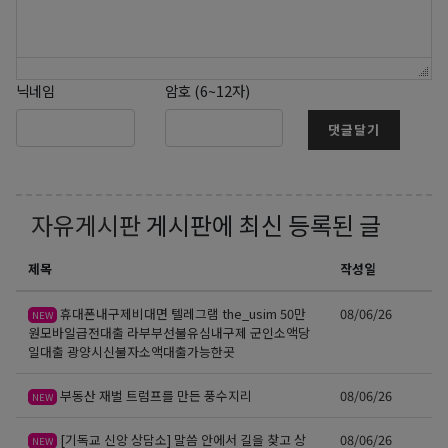
닉네임
암호 (6~12자)
댓글달기
자유게시판
게시판에 최신 등록된 글
제목
작성일
휴대폰내구제비대면 텔레그램 the_usim 50만
08/06/26
NEW
원모바일급전대출 라부부선불유심내구제 군인소액당
일대출 광양시신불자소액대출가능한곳
부동산 재벌 트럼프를 만든 풍수지리
08/06/26
NEW
[기독교 신앙 상담소] 말씀 안에서 길을 찾고 상
08/06/26
NEW