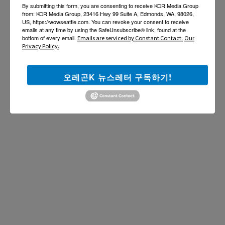
By submitting this form, you are consenting to receive KCR Media Group
from: KCR Media Group, 23416 Hwy 99 Suite A, Edmonds, WA, 98026,
US, https://wowseattle.com. You can revoke your consent to receive
emails at any time by using the SafeUnsubscribe® link, found at the
bottom of every email.
Emails are serviced by Constant Contact.
Our
Privacy Policy.
오레곤K 뉴스레터 구독하기!