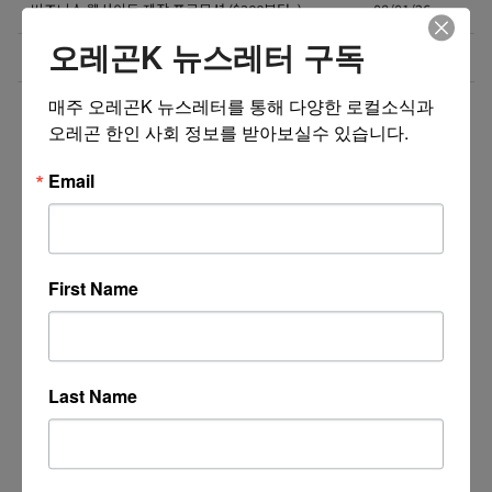
비즈니스 웹사이트 제작 프로모션 ($300부터~)
08/01/26
오레곤K 뉴스레터 구독
4050 해외 한인 소통방 입니다.
08/01/26
매주 오레곤K 뉴스레터를 통해 다양한 로컬소식과 
더보기 >>
오레곤 한인 사회 정보를 받아보실수 있습니다.
Email
First Name
Last Name