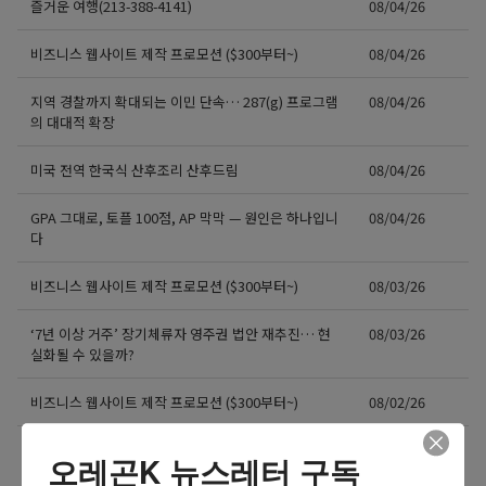
즐거운 여행(213-388-4141)
08/04/26
비즈니스 웹사이트 제작 프로모션 ($300부터~)
08/04/26
지역 경찰까지 확대되는 이민 단속… 287(g) 프로그램
08/04/26
의 대대적 확장
미국 전역 한국식 산후조리 산후드림
08/04/26
GPA 그대로, 토플 100점, AP 막막 — 원인은 하나입니
08/04/26
다
비즈니스 웹사이트 제작 프로모션 ($300부터~)
08/03/26
‘7년 이상 거주’ 장기체류자 영주권 법안 재추진… 현
08/03/26
실화될 수 있을까?
비즈니스 웹사이트 제작 프로모션 ($300부터~)
08/02/26
더보기 >>
오레곤K 뉴스레터 구독