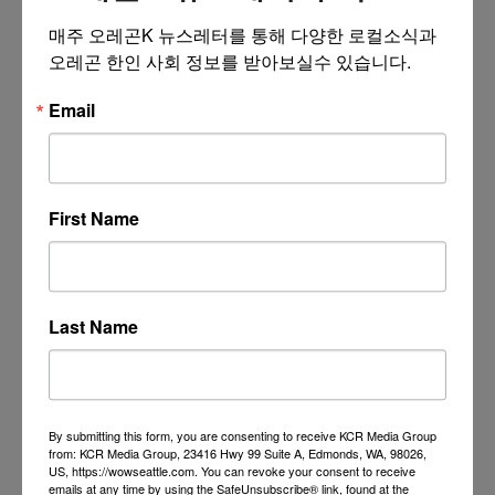
매주 오레곤K 뉴스레터를 통해 다양한 로컬소식과 
오레곤 한인 사회 정보를 받아보실수 있습니다.
Email
First Name
Last Name
By submitting this form, you are consenting to receive KCR Media Group
from: KCR Media Group, 23416 Hwy 99 Suite A, Edmonds, WA, 98026,
US, https://wowseattle.com. You can revoke your consent to receive
emails at any time by using the SafeUnsubscribe® link, found at the