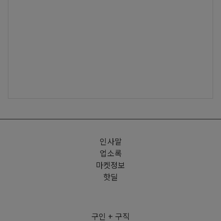
인사말
업소록
마켓정보
핫딜
구인 + 구직