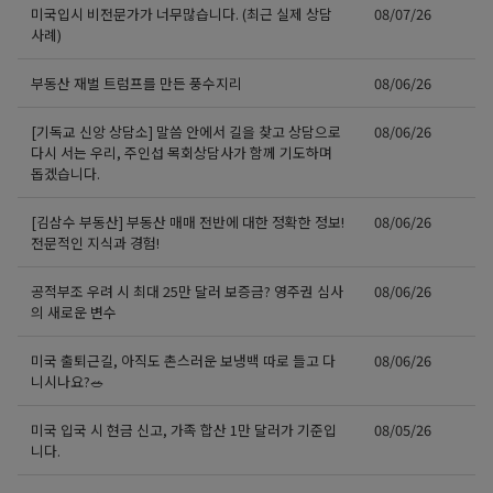
미국입시 비전문가가 너무많습니다. (최근 실제 상담
08/07/26
사례)
부동산 재벌 트럼프를 만든 풍수지리
08/06/26
[기독교 신앙 상담소] 말씀 안에서 길을 찾고 상담으로
08/06/26
다시 서는 우리, 주인섭 목회상담사가 함께 기도하며
돕겠습니다.
[김삼수 부동산] 부동산 매매 전반에 대한 정확한 정보!
08/06/26
전문적인 지식과 경험!
공적부조 우려 시 최대 25만 달러 보증금? 영주권 심사
08/06/26
의 새로운 변수
미국 출퇴근길, 아직도 촌스러운 보냉백 따로 들고 다
08/06/26
니시나요?🥗
미국 입국 시 현금 신고, 가족 합산 1만 달러가 기준입
08/05/26
니다.