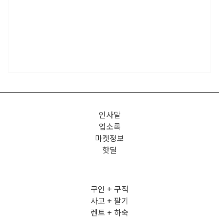
인사말
업소록
마켓정보
핫딜
구인 + 구직
사고 + 팔기
렌트 + 하숙