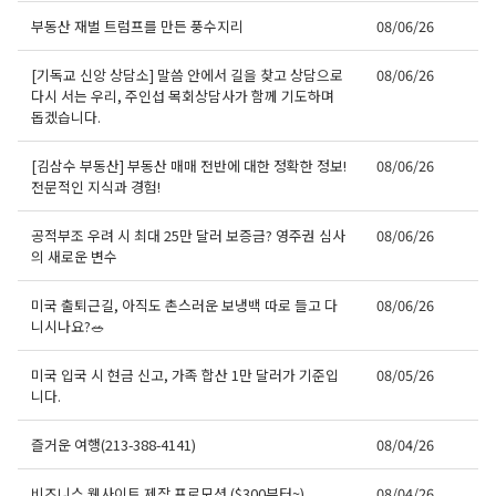
부동산 재벌 트럼프를 만든 풍수지리
08/06/26
[기독교 신앙 상담소] 말씀 안에서 길을 찾고 상담으로
08/06/26
다시 서는 우리, 주인섭 목회상담사가 함께 기도하며
돕겠습니다.
[김삼수 부동산] 부동산 매매 전반에 대한 정확한 정보!
08/06/26
전문적인 지식과 경험!
공적부조 우려 시 최대 25만 달러 보증금? 영주권 심사
08/06/26
의 새로운 변수
미국 출퇴근길, 아직도 촌스러운 보냉백 따로 들고 다
08/06/26
니시나요?🥗
미국 입국 시 현금 신고, 가족 합산 1만 달러가 기준입
08/05/26
니다.
즐거운 여행(213-388-4141)
08/04/26
비즈니스 웹사이트 제작 프로모션 ($300부터~)
08/04/26