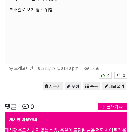
모바일로 보기 훨 쉬워짐..
by 오레고니안
02/11/19 @01:40 pm
1866
0
0
지우기
수정
목록
새글쓰기
댓글
0
댓글쓰기
게시판 이용안내
게시판 용도와 맞지 않는 비방, 욕설이 포함된 글은 저희 사이트의 운