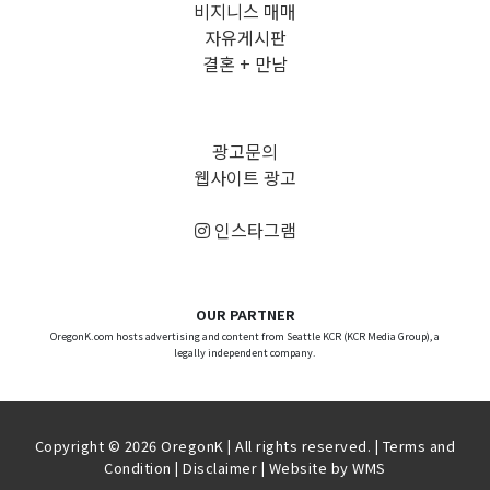
비지니스 매매
자유게시판
결혼 + 만남
광고문의
웹사이트 광고
인스타그램
OUR PARTNER
OregonK.com hosts advertising and content from Seattle KCR (KCR Media Group), a
legally independent company.
Copyright © 2026 OregonK | All rights reserved. |
Terms and
Condition
|
Disclaimer
| Website by
WMS