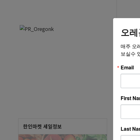
오레
닉네임
매주 오
보실수 
Email
자유
제목
First N
[기독
NEW
주인섭 목
[김삼
한인마켓 세일정보
NEW
Last N
과 경험!