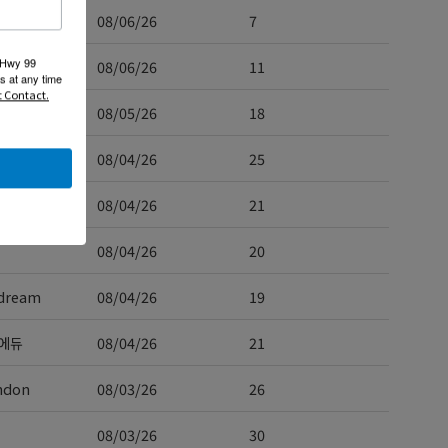
08/06/26
7
 Hwy 99
fficial
08/06/26
11
s at any time
t Contact.
08/05/26
18
08/04/26
25
ndon
08/04/26
21
08/04/26
20
dream
08/04/26
19
에듀
08/04/26
21
ndon
08/03/26
26
08/03/26
30