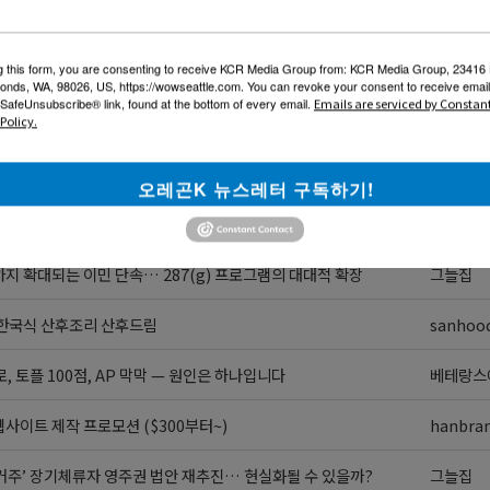
조 우려 시 최대 25만 달러 보증금? 영주권 심사의 새로운 변수
그늘집
g this form, you are consenting to receive KCR Media Group from: KCR Media Group, 23416
출퇴근길, 아직도 촌스러운 보냉백 따로 들고 다니시나요?🥗
formodo
onds, WA, 98026, US, https://wowseattle.com. You can revoke your consent to receive email
 SafeUnsubscribe® link, found at the bottom of every email.
Emails are serviced by Constan
시 현금 신고, 가족 합산 1만 달러가 기준입니다.
그늘집
Policy.
(213-388-4141)
큰마님
오레곤K 뉴스레터 구독하기!
사이트 제작 프로모션 ($300부터~)
hanbra
지 확대되는 이민 단속… 287(g) 프로그램의 대대적 확장
그늘집
 한국식 산후조리 산후드림
sanhoo
로, 토플 100점, AP 막막 — 원인은 하나입니다
베테랑스
사이트 제작 프로모션 ($300부터~)
hanbra
 거주’ 장기체류자 영주권 법안 재추진… 현실화될 수 있을까?
그늘집