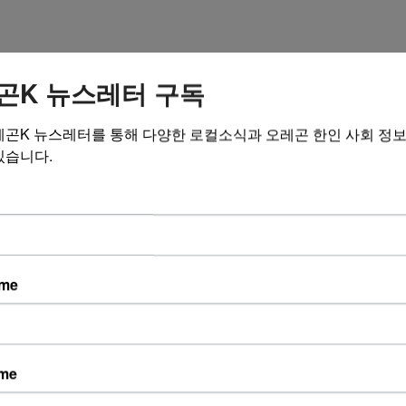
곤K 뉴스레터 구독
암호 (6~12자)
레곤K 뉴스레터를 통해 다양한 로컬소식과 오레곤 한인 사회 정
있습니다.
게시판
게시판에 최신 등록된 글
작성자
ame
교 신앙 상담소] 말씀 안에서 길을 찾고 상담으로 다시 서는 우리,
-
회상담사가 함께 기도하며 돕겠습니다.
수 부동산] 부동산 매매 전반에 대한 정확한 정보! 전문적인 지식
-
ame