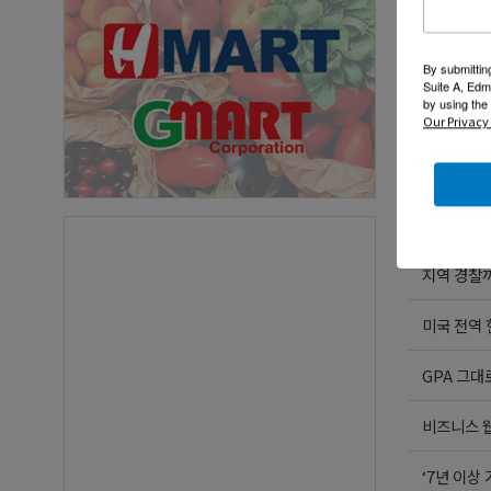
공적부
NEW
By submittin
미국 
NEW
Suite A, Edm
by using the
미국 입국 
Our Privacy 
즐거운 여행운
비즈니스 웹
지역 경찰까
미국 전역
GPA 그대
비즈니스 웹
‘7년 이상