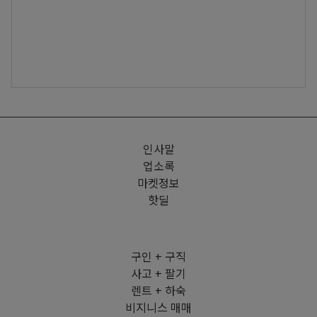
인사말
업소록
마켓정보
핫딜
구인 + 구직
사고 + 팔기
렌트 + 하숙
비지니스 매매