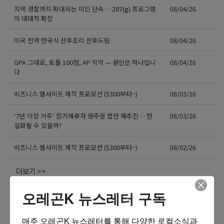
지역 경찰까지 확대되는 이민 단속… 287(g) 프로그램
08/04/26
의 대대적 확장
미국 전역 한국식 산후조리 산후드림
08/04/26
GPA 그대로, 토플 100점, AP 막막 — 원인은 하나입니
08/04/26
다
비즈니스 웹사이트 제작 프로모션 ($300부터~)
08/03/26
‘7년 이상 거주’ 장기체류자 영주권 법안 재추진… 현
08/03/26
실화될 수 있을까?
비즈니스 웹사이트 제작 프로모션 ($300부터~)
08/02/26
더보기 >>
오레곤K 뉴스레터 구독
매주 오레곤K 뉴스레터를 통해 다양한 로컬소식과 