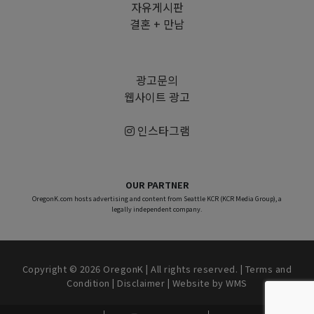
자유게시판
결혼 + 만남
광고문의
웹사이트 광고
인스타그램
OUR PARTNER
OregonK.com hosts advertising and content from Seattle KCR (KCR Media Group), a
legally independent company.
Copyright © 2026 OregonK | All rights reserved. |
Terms and
Condition
|
Disclaimer
| Website by
WMS