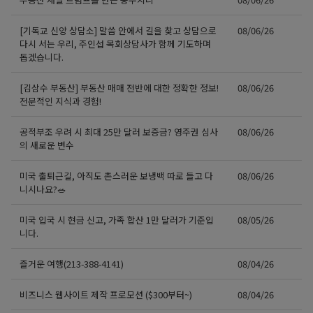
[기독교 신앙 상담소] 말씀 안에서 길을 찾고 상담으로
08/06/26
다시 서는 우리, 주인섭 목회상담사가 함께 기도하며
돕겠습니다.
[김삼수 부동산] 부동산 매매 전반에 대한 정확한 정보!
08/06/26
전문적인 지식과 경험!
공적부조 우려 시 최대 25만 달러 보증금? 영주권 심사
08/06/26
의 새로운 변수
미국 출퇴근길, 아직도 촌스러운 보냉백 따로 들고 다
08/06/26
니시나요?🥗
미국 입국 시 현금 신고, 가족 합산 1만 달러가 기준입
08/05/26
니다.
즐거운 여행(213-388-4141)
08/04/26
비즈니스 웹사이트 제작 프로모션 ($300부터~)
08/04/26