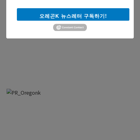
오레곤K 뉴스레터 구독하기!