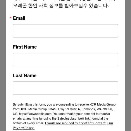
오레곤 한인 사회 정보를 받아보실수 있습니다.
Email
First Name
Last Name
By submitting this form, you are consenting to receive KCR Media Group
from: KCR Media Group, 23416 Hwy 99 Suite A, Edmonds, WA, 98026,
US, https://wowseattle.com. You can revoke your consent to receive
emails at any time by using the SafeUnsubscribe® link, found at the
bottom of every email.
Emails are serviced by Constant Contact.
Our
Privacy Policy.