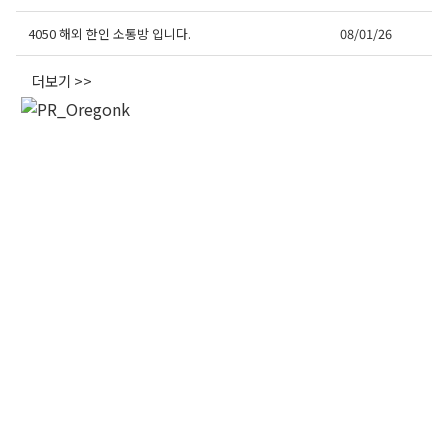
오레곤K 뉴스레터 구독
4050 해외 한인 소통방 입니다.
08/01/26
더보기 >>
매주 오레곤K 뉴스레터를 통해 다양한 로컬소식과 
오레곤 한인 사회 정보를 받아보실수 있습니다.
Email
First Name
Last Name