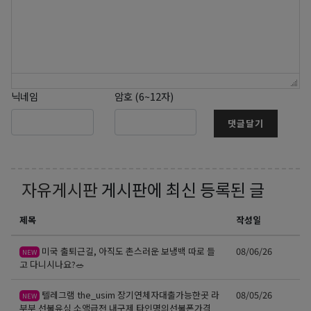
닉네임
암호 (6~12자)
댓글달기
자유게시판
게시판에 최신 등록된 글
제목
작성일
미국 출퇴근길, 아직도 촌스러운 보냉백 따로 들
08/06/26
NEW
고 다니시나요?🥗
텔레그램 the_usim 장기연체자대출가능한곳 라
08/05/26
NEW
부부 선불유심 소액급전 내구제 타인명의선불폰가격