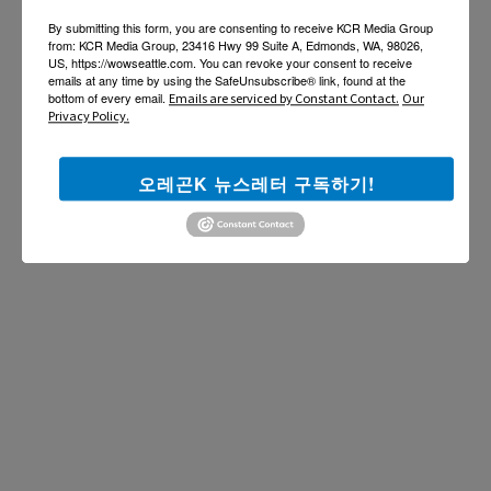
By submitting this form, you are consenting to receive KCR Media Group
from: KCR Media Group, 23416 Hwy 99 Suite A, Edmonds, WA, 98026,
US, https://wowseattle.com. You can revoke your consent to receive
emails at any time by using the SafeUnsubscribe® link, found at the
bottom of every email.
Emails are serviced by Constant Contact.
Our
Privacy Policy.
오레곤K 뉴스레터 구독하기!