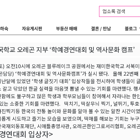
업소록 검색
 하숙
자유게시판
부동산 매매
결혼 / 만남
블로그
학교 오레곤 지부 ‘학예경연대회 및 역사문화 캠프’
(토) 오전10시에 오레곤 블루레이크 공원에서는 재미한국학교 서북
곤담당) ‘학예경연대회 및 역사문화캠프’가 실시 됐다. 올해 22번째 
난달에 있었던 ‘학생 글짓기 대회’ 입상작들을 전시하여 학생들이 글
 갈고 닦았던 한글 실력을 마음껏 뽐낼 수 있는 기회를 마련했다. 행
편함에도 불구하고 많은 학생과 학부모님들이 참여해서 자라나는 한
 있는 소중한 기회를 마련했다. 떡치기, 떡살무늬 찍기, 널뛰기, 투호
진찍기등 한국의 전통 놀이와 문화를 알아 볼 수 있는 알찬 시간이였
미롭게 시도하고 즐기는 모습을 보였으며, 떡매를 해보는 기회는 누구
한국재외동포재단, 시애틀총영사관, 오레곤한인그로서리협회, 오레곤 
경연대회 입상자>