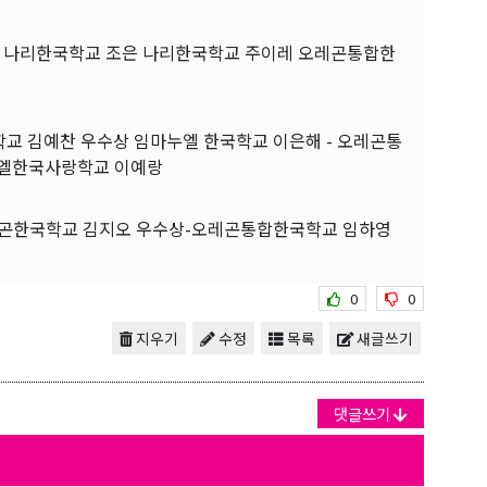
- 나리한국학교 조은 나리한국학교 주이레 오레곤통합한
교 김예찬 우수상 임마누엘 한국학교 이은해 - 오레곤통
벧엘한국사랑학교 이예랑
레곤한국학교 김지오 우수상-오레곤통합한국학교 임하영
0
0
지우기
수정
목록
새글쓰기
댓글쓰기