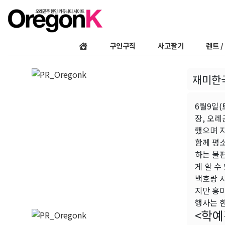
구인구직
사고팔기
렌트 /
재미한국
6월9일
장, 오레
했으며 지
함께 평소
하는 불
게 할 수
백호랑 사
지만 흥
행사는 
<학예