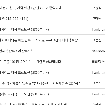
시 현금 신고, 가족 합산 1만 달러가 기준입니다.
그늘집
(213-388-4141)
큰마님
사이트 제작 프로모션 ($300부터~)
hanbra
지 확대되는 이민 단속… 287(g) 프로그램의 대대적 확장
그늘집
 한국식 산후조리 산후드림
sanhoo
로, 토플 100점, AP 막막 — 원인은 하나입니다
베테랑스
사이트 제작 프로모션 ($300부터~)
hanbra
 거주’ 장기체류자 영주권 법안 재추진… 현실화될 수 있을까?
그늘집
사이트 제작 프로모션 ($300부터~)
hanbra
필요한 지금! 저주를 막아주는 타로부적을 저장하세요
홍카페