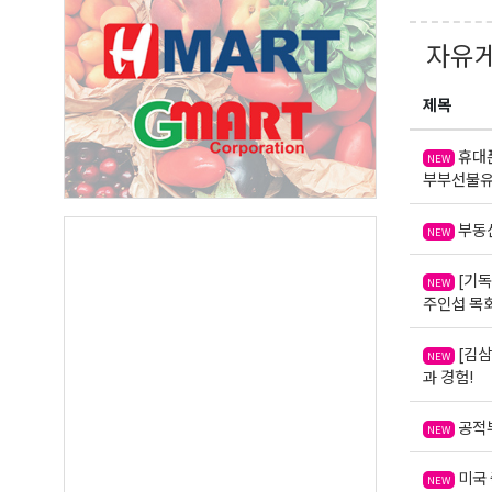
자유
제목
휴대폰
NEW
부부선불유
부동산
NEW
[기독
NEW
주인섭 목
[김삼
NEW
과 경험!
공적부
NEW
미국 
NEW