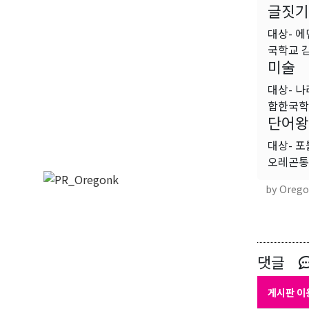
글짓기
대상- 
국학교 
미술
대상- 
합한국학
단어왕
대상- 
오레곤통
by Oreg
댓글
게시판 이