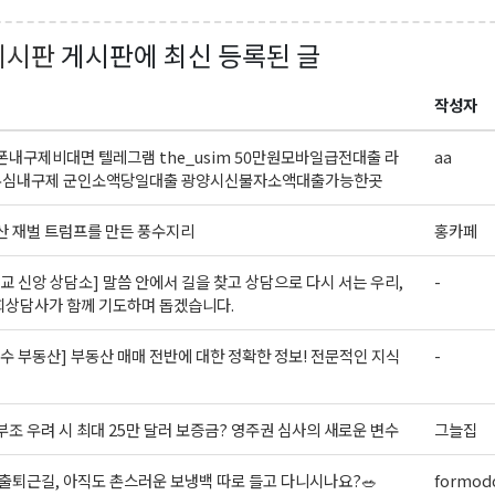
게시판
게시판에 최신 등록된 글
작성자
내구제비대면 텔레그램 the_usim 50만원모바일급전대출 라
aa
심내구제 군인소액당일대출 광양시신불자소액대출가능한곳
 재벌 트럼프를 만든 풍수지리
홍카페
교 신앙 상담소] 말씀 안에서 길을 찾고 상담으로 다시 서는 우리,
-
회상담사가 함께 기도하며 돕겠습니다.
수 부동산] 부동산 매매 전반에 대한 정확한 정보! 전문적인 지식
-
조 우려 시 최대 25만 달러 보증금? 영주권 심사의 새로운 변수
그늘집
출퇴근길, 아직도 촌스러운 보냉백 따로 들고 다니시나요?🥗
formodo