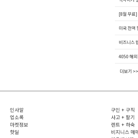
[8월 무료
미국 전역
비즈니스 웹
4050 해
더보기 >
인사말
구인 + 구직
업소록
사고 + 팔기
마켓정보
렌트 + 하숙
핫딜
비지니스 매