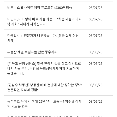
비즈니스 웹사이트 제작 프로모션 ($300부터~)
08/07/26
이민국, RFE 없이 바로 거절 가능… “처음 제출이 마지
08/07/26
막 기회” 시대가 시작됩니다.
미국입시 비전문가가 너무많습니다. (최근 실제 상담
08/07/26
사례)
부동산 재벌 트럼프를 만든 풍수지리
08/06/26
[기독교 신앙 상담소] 말씀 안에서 길을 찾고 상담으로
08/06/26
다시 서는 우리, 주인섭 목회상담사가 함께 기도하며
돕겠습니다.
[김삼수 부동산] 부동산 매매 전반에 대한 정확한 정보!
08/06/26
전문적인 지식과 경험!
공적부조 우려 시 최대 25만 달러 보증금? 영주권 심사
08/06/26
의 새로운 변수