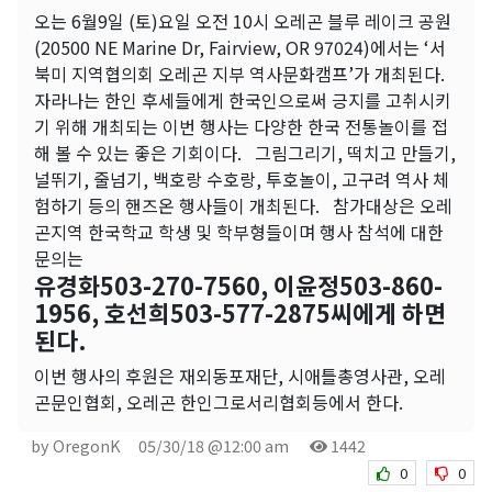
오는 6월9일 (토)요일 오전 10시 오레곤 블루 레이크 공원
(20500 NE Marine Dr, Fairview, OR 97024)에서는 ‘서
북미 지역협의회 오레곤 지부 역사문화캠프’가 개최된다.
자라나는 한인 후세들에게 한국인으로써 긍지를 고취시키
기 위해 개최되는 이번 행사는 다양한 한국 전통놀이를 접
해 볼 수 있는 좋은 기회이다. 그림그리기, 떡치고 만들기,
널뛰기, 줄넘기, 백호랑 수호랑, 투호놀이, 고구려 역사 체
험하기 등의 핸즈온 행사들이 개최된다. 참가대상은 오레
곤지역 한국학교 학생 및 학부형들이며 행사 참석에 대한
문의는
유경화503-270-7560, 이윤정503-860-
1956, 호선희503-577-2875씨에게 하면
된다.
이번 행사의 후원은 재외동포재단, 시애틀총영사관, 오레
곤문인협회, 오레곤 한인그로서리협회등에서 한다.
by OregonK
05/30/18 @12:00 am
1442
0
0