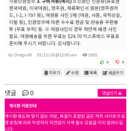
각종민원업무
3. 구비서류(예시)
o 민원인 신분증(유효한
한국여권, 미국여권), 영주권, 체류확인서 원본(영주권카
드, I-2, I-797 등), 여권용 사진 1매 (여권, 사증, 국적상실,
이탈 등), 민원업무에 따른 수수료 현금 및 반송용 우편봉
투 (우표 부착) 등. ※ 여권사진의 경우 하얀색 배경 사진
필요. 여권배송을 위한 우표는 $24.70 익스프레스 우표로
준비해 주시기 바랍니다. 감사합니다.
by OregonK
05/15/18 @12:00 am
1665
0
0
지우기
수정
목록
새글쓰기
댓글
0
댓글쓰기
게시판 이용안내
게시판 용도와 맞지 않는 비방, 욕설이 포함된 글은 저희 사이트의 운
영 방침에 따라 작성자의 의견없이 삭제 될수 있음을 미리 알려드립
니다.