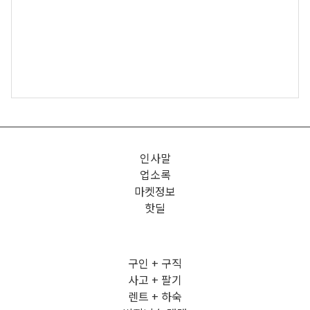
인사말
업소록
마켓정보
핫딜
구인 + 구직
사고 + 팔기
렌트 + 하숙