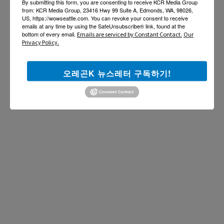
By submitting this form, you are consenting to receive KCR Media Group
from: KCR Media Group, 23416 Hwy 99 Suite A, Edmonds, WA, 98026,
US, https://wowseattle.com. You can revoke your consent to receive
emails at any time by using the SafeUnsubscribe® link, found at the
bottom of every email.
Emails are serviced by Constant Contact.
Our
Privacy Policy.
오레곤K 뉴스레터 구독하기!