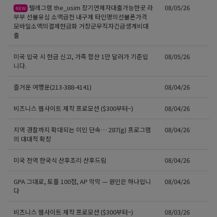
텔레그램 the_usim 장기연체자대출가능한곳 라
08/05/26
NEW
부부 선불유심 소액급전 내구제 타인명의선불폰가격
모바일소액의결제현금화 거창군무직자긴급생계비대
출
미국 입국 시 현금 신고, 가족 합산 1만 달러가 기준입
08/05/26
니다.
즐거운 여행운(213-388-4141)
08/04/26
비즈니스 웹사이트 제작 프로모션 ($300부터~)
08/04/26
지역 경찰까지 확대되는 이민 단속… 287(g) 프로그램
08/04/26
의 대대적 확장
미국 전역 한국식 산후조리 산후드림
08/04/26
GPA 그대로, 토플 100점, AP 막막 — 원인은 하나입니
08/04/26
다
비즈니스 웹사이트 제작 프로모션 ($300부터~)
08/03/26