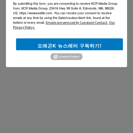
By submitting this form, you are consenting to receive KCR Media Group
from: KCR Media Group, 23416 Hwy 99 Suite A, Edmonds, WA, 98026,
US, https://wowseattle.com. You can revoke your consent to receive
emails at any time by using the SafeUnsubscribe® link, found at the
bottom of every email.
Emails are serviced by Constant Contact.
Our
Privacy Policy.
오레곤K 뉴스레터 구독하기!