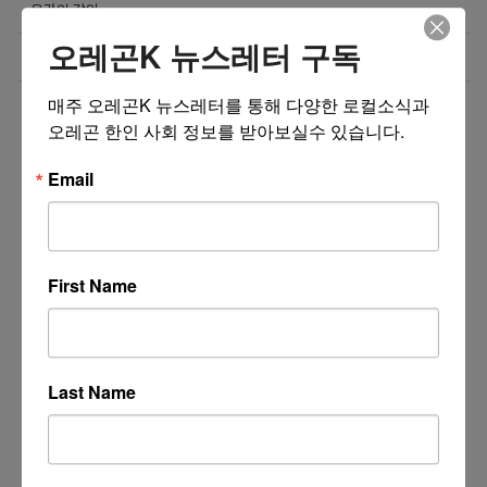
온라인 강의
오레곤K 뉴스레터 구독
미국 전역 한국식 바닥난방 시공 차콜온돌
08/01/26
매주 오레곤K 뉴스레터를 통해 다양한 로컬소식과 
더보기 >>
오레곤 한인 사회 정보를 받아보실수 있습니다.
Email
First Name
Last Name