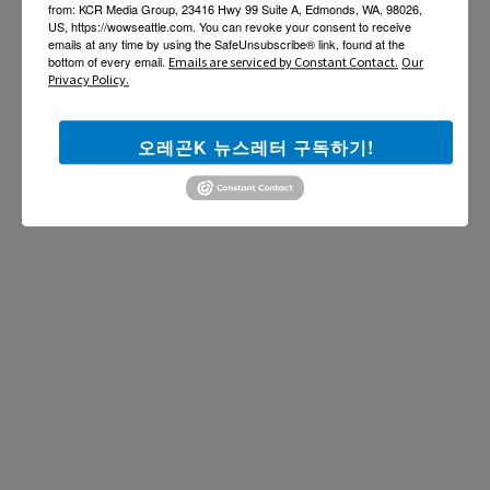
from: KCR Media Group, 23416 Hwy 99 Suite A, Edmonds, WA, 98026,
US, https://wowseattle.com. You can revoke your consent to receive
emails at any time by using the SafeUnsubscribe® link, found at the
bottom of every email.
Emails are serviced by Constant Contact.
Our
Privacy Policy.
오레곤K 뉴스레터 구독하기!