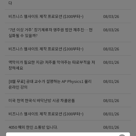
다
비즈니스 웹사이트 제작 프로모션 ($300부터~)
08/03/26
‘7년 이상 거주’ 장기체류자 영주권 법안 재추진… 현
08/03/26
실화될 수 있을까?
비즈니스 웹사이트 제작 프로모션 ($300부터~)
08/02/26
액막이가 필요한 지금! 저주를 막아주는 타로부적을 저
08/01/26
장하세요
[8월 무료] 공대 교수가 설명하는 AP Physics1 물리
08/01/26
온라인 강의
미국 전역 한국식 바닥난방 시공 차콜온돌
08/01/26
비즈니스 웹사이트 제작 프로모션 ($300부터~)
08/01/26
4050 해외 한인 소통방 입니다.
08/01/26