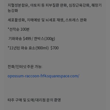
지혈성분함유, 아토피 등 피부질환 완화, 심장근육강화, 췌장기
능강화
세포활성화, 치매예방 및 뇌세포 재생, 스트레스 완화
*선착순 100분
기와와송 $499 / 한박스(300g)
*11년된 와송 효소(900ml) $700
전화/인터넷 주문 가능:
opossum-raccoon-frf4.squarespace.com/
타주 구매 및 도매/대리점 문의 환영