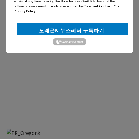
emails at any time by using the SafeUnsubscribe® link, found at the
bottom of every email.
Emails are serviced by Constant Contact.
Our
Privacy Policy.
오레곤K 뉴스레터 구독하기!