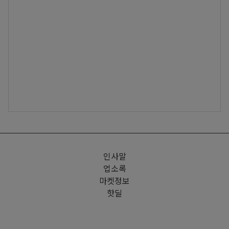
인사말
업소록
마켓정보
핫딜