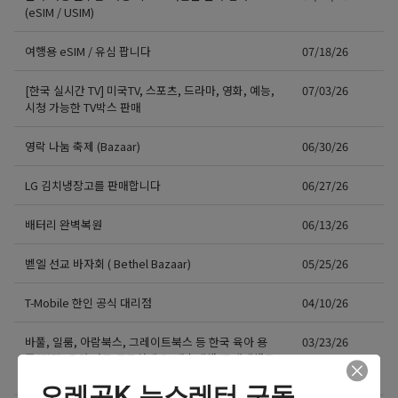
(eSIM / USIM)
여행용 eSIM / 유심 팝니다
07/18/26
[한국 실시간 TV] 미국TV, 스포츠, 드라마, 영화, 예능,
07/03/26
시청 가능한 TV박스 판매
영락 나눔 축제 (Bazaar)
06/30/26
LG 김치냉장고를 판매합니다
06/27/26
배터리 완벽복원
06/13/26
벧엘 선교 바자회 ( Bethel Bazaar)
05/25/26
T-Mobile 한인 공식 대리점
04/10/26
바풀, 일룸, 아람북스, 그레이트북스 등 한국 육아 용
03/23/26
품/전집, 유아 가구 공구하네요. 배송대행/구매대행도
가능!
오레곤K 뉴스레터 구독