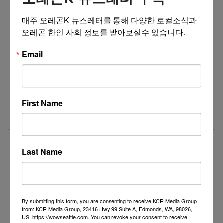
좋은 맛, 건강, 가격, 무공해 태양초 고추가루!
03/22/26
매주 오레곤K 뉴스레터를 통해 다양한 로컬소식과 
무공해 태양초 고추가루 & 유기농식품
03/01/26
오레곤 한인 사회 정보를 받아보실수 있습니다.
무공해 태양초 고추가루 & 유기농식품
03/01/26
Email
Telomere [판매점]
02/22/26
삼성 김치냉장고 판매합니다
1
02/13/26
First Name
한국옷 가게
01/26/26
가정용 승압 변압기 (한국제품 미국에서 사용) – 중고
01/18/26
2
Last Name
Caresys 마사지의자 판매합니다
12/29/25
Rotisol Self Heating Display (Grab and Go)
12/23/25
By submitting this form, you are consenting to receive KCR Media Group
from: KCR Media Group, 23416 Hwy 99 Suite A, Edmonds, WA, 98026,
더보기 >>
US, https://wowseattle.com. You can revoke your consent to receive