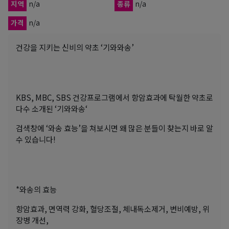
지역
n/a
종류
n/a
가격
n/a
건강을 지키는 신비의 약초 ‘기와와송’
KBS, MBC, SBS 건강프로그램에서 항암효과에 탁월한 약초로
다수 소개된 ‘기와와송‘
검색창에 ‘와송 효능’을 쳐보시면 왜 많은 분들이 찾는지 바로 알
수 있습니다!
*와송의 효능
항암효과, 면역력 강화, 혈당조절, 체내독소제거, 변비예방, 위
장병 개선,