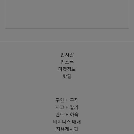
인사말
업소록
마켓정보
핫딜
구인 + 구직
사고 + 팔기
렌트 + 하숙
비지니스 매매
자유게시판