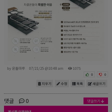
by 온돌마루
07/21/25 @10:48 am
1075
0
0
지우기
수정
목록
새글쓰기
댓글
0
댓글쓰기
게시판 이용안내