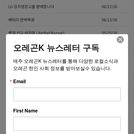
LG 김치냉장고를 판매합니다
06/27/26
배터리 완벽복원
06/13/26
벧엘 선교 바자회 ( Bethel Bazaar)
05/25/26
오레곤K 뉴스레터 구독
T-Mobile 한인 공식 대리점
04/10/26
바풀, 일룸, 아람북스, 그레이트북스 등 한국 육아 용
03/23/26
매주 오레곤K 뉴스레터를 통해 다양한 로컬소식과 
품/전집, 유아 가구 공구하네요. 배송대행/구매대행도
오레곤 한인 사회 정보를 받아보실수 있습니다.
가능!
Email
좋은 맛, 건강, 가격, 무공해 태양초 고추가루!
03/22/26
무공해 태양초 고추가루 & 유기농식품
03/01/26
First Name
무공해 태양초 고추가루 & 유기농식품
03/01/26
Telomere [판매점]
02/22/26