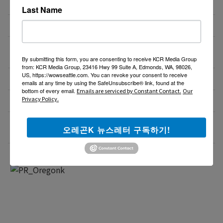
삼성 김치냉장고 판매합니다
1
02/13/26
Last Name
한국옷 가게
01/26/26
가정용 승압 변압기 (한국제품 미국에서 사용) – 중고
01/18/26
2
By submitting this form, you are consenting to receive KCR Media Group
from: KCR Media Group, 23416 Hwy 99 Suite A, Edmonds, WA, 98026,
US, https://wowseattle.com. You can revoke your consent to receive
Caresys 마사지의자 판매합니다
12/29/25
emails at any time by using the SafeUnsubscribe® link, found at the
bottom of every email.
Emails are serviced by Constant Contact.
Our
Privacy Policy.
Rotisol Self Heating Display (Grab and Go)
12/23/25
숨은 비용 0원! 월 $249로 가족6명, 처방약 1,000종까
11/21/25
오레곤K 뉴스레터 구독하기!
지 무료포함 (집으로 배송)
더보기 >>