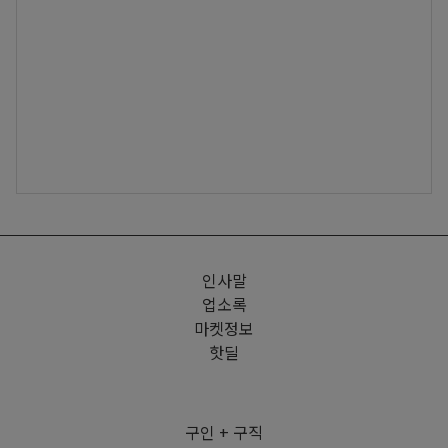
인사말
업소록
마켓정보
핫딜
구인 + 구직