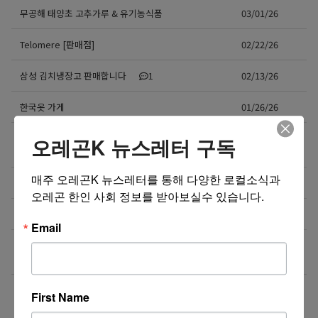
무공해 태양초 고추가루 & 유기농식품
03/01/26
Telomere [판매점]
02/22/26
삼성 김치냉장고 판매합니다
1
02/13/26
한국옷 가게
01/26/26
가정용 승압 변압기 (한국제품 미국에서 사용) – 중고
01/18/26
오레곤K 뉴스레터 구독
2
매주 오레곤K 뉴스레터를 통해 다양한 로컬소식과 
Caresys 마사지의자 판매합니다
12/29/25
오레곤 한인 사회 정보를 받아보실수 있습니다.
Rotisol Self Heating Display (Grab and Go)
12/23/25
Email
숨은 비용 0원! 월 $249로 가족6명, 처방약 1,000종까
11/21/25
지 무료포함 (집으로 배송)
더보기 >>
First Name