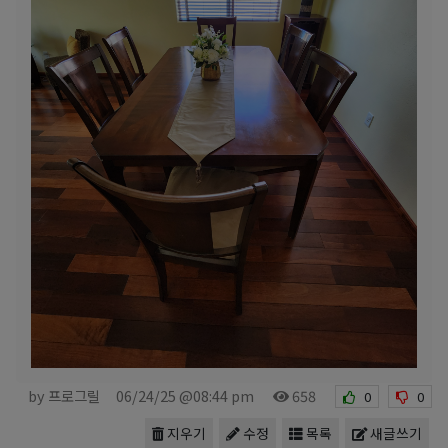
by 프로그릴
06/24/25 @08:44 pm
658
0
0
지우기
수정
목록
새글쓰기