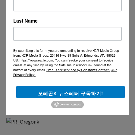
Last Name
By submitting this form, you are consenting to receive KCR Media Group
from: KCR Media Group, 23416 Hwy 99 Suite A, Edmonds, WA, 98026,
US, https://wowseattle.com. You can revoke your consent to receive
emails at any time by using the SafeUnsubscribe® link, found at the
bottom of every email.
Emails are serviced by Constant Contact.
Our
Privacy Policy.
오레곤K 뉴스레터 구독하기!