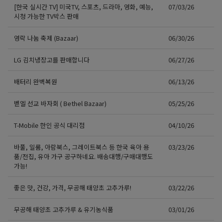
[한국 실시간 TV] 미국TV, 스포츠, 드라마, 영화, 예능,
07/03/26
시청 가능한 TV박스 판매
영락 나눔 축제 (Bazaar)
06/30/26
LG 김치냉장고를 판매합니다
06/27/26
배터리 완벽복원
06/13/26
벧엘 선교 바자회 ( Bethel Bazaar)
05/25/26
T-Mobile 한인 공식 대리점
04/10/26
바풀, 일룸, 아람북스, 그레이트북스 등 한국 육아 용
03/23/26
품/전집, 유아 가구 공구하네요. 배송대행/구매대행도
가능!
좋은 맛, 건강, 가격, 무공해 태양초 고추가루!
03/22/26
무공해 태양초 고추가루 & 유기농식품
03/01/26