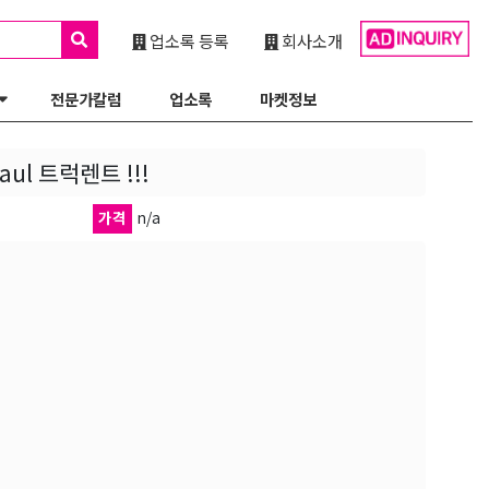
업소록 등록
회사소개
전문가칼럼
업소록
마켓정보
l 트럭렌트 !!!
가격
n/a