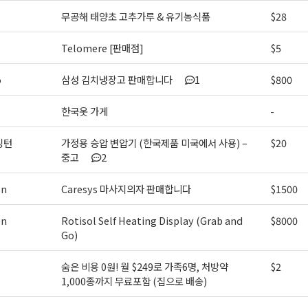
무공해 태양초 고추가루 & 유기농식품
$28
Telomere [판매점]
$5
o
삼성 김치냉장고 판매합니다
1
$800
한국옷 가게
-
싱턴
가정용 승압 변압기 (한국제품 미국에서 사용) –
$20
중고
2
on
Caresys 마사지의자 판매합니다
$1500
on
Rotisol Self Heating Display (Grab and
$8000
Go)
숨은 비용 0원! 월 $249로 가족6명, 처방약
$2
1,000종까지 무료포함 (집으로 배송)