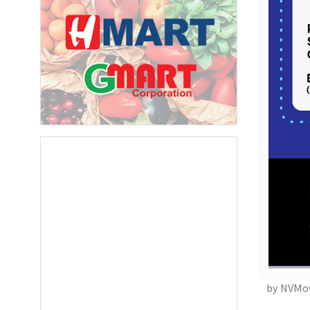
오레
매주 오
by NVMo
보실수 