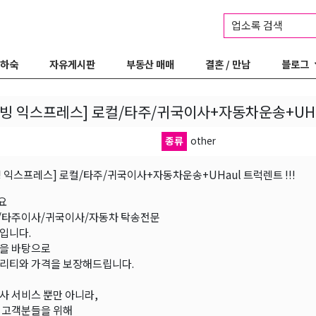
업소록 검색
 하숙
자유게시판
부동산 매매
결혼 / 만남
블로그
빙 익스프레스] 로컬/타주/귀국이사+자동차운송+UHau
종류
other
 익스프레스] 로컬/타주/귀국이사+자동차운송+UHaul 트럭렌트 !!!
요
/타주이사/귀국이사/자동차 탁송전문
입니다.
을 바탕으로
리티와 가격을 보장해드립니다.
사 서비스 뿐만 아니라,
 고객분들을 위해