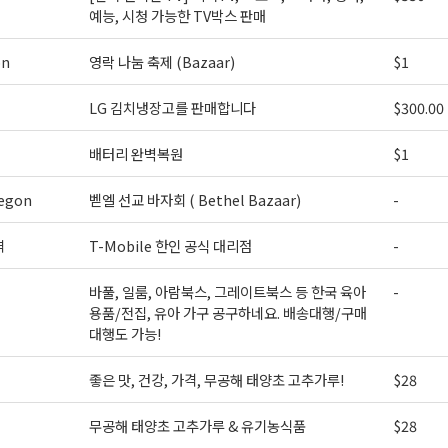
예능, 시청 가능한 TV박스 판매
on
영락 나눔 축제 (Bazaar)
$1
LG 김치냉장고를 판매합니다
$300.00
배터리 완벽복원
$1
egon
벧엘 선교 바자회 ( Bethel Bazaar)
-
역
T-Mobile 한인 공식 대리점
-
바풀, 일룸, 아람북스, 그레이트북스 등 한국 육아
-
용품/전집, 유아 가구 공구하네요. 배송대행/구매
대행도 가능!
좋은 맛, 건강, 가격, 무공해 태양초 고추가루!
$28
무공해 태양초 고추가루 & 유기농식품
$28