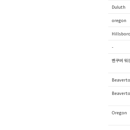
Duluth
oregon
Hillsbor
-
벤쿠버 워
Beavert
Beavert
Oregon