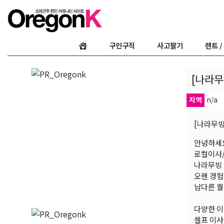
구인구직
사고팔기
렌트 /
[나라무
지역
n/a
[나라무빙
안녕하세
로컬이사
나라무빙 
오랜 경험
남다른 퀄
다양한 이
셀프 이사