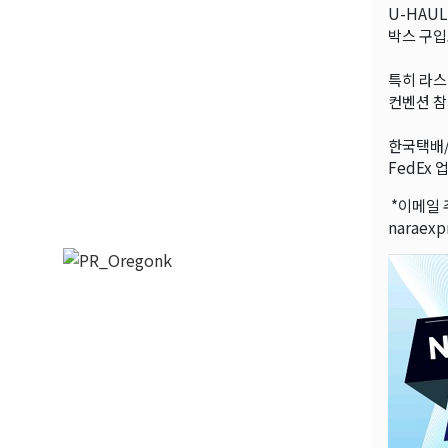
U-HAU
박스 구입
특히 라스
컨벤션 참
한국택배/
FedEx
*이메일 
naraexp