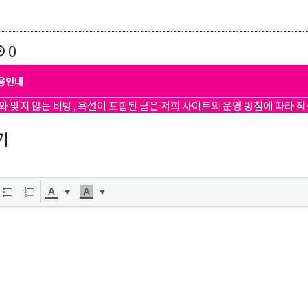
0
ame
용안내
와 맞지 않는 비방, 욕설이 포함된 글은 저희 사이트의 운영 방침에 따라 
기
ame
g this form, you are consenting to receive KCR Media Group from: KCR Media Group, 23416
onds, WA, 98026, US, https://wowseattle.com. You can revoke your consent to receive email
 SafeUnsubscribe® link, found at the bottom of every email.
Emails are serviced by Constan
Policy.
오레곤K 뉴스레터 구독하기!