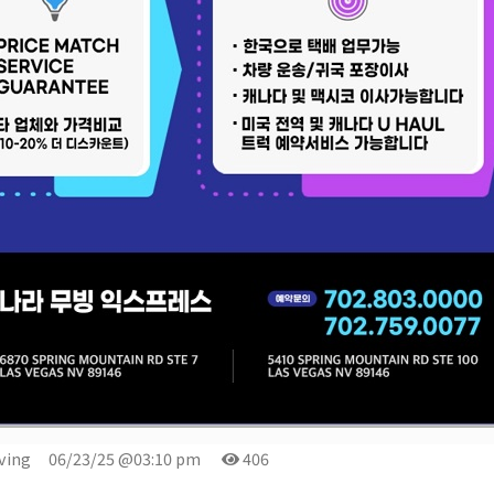
곤K 뉴스레터 구독
레곤K 뉴스레터를 통해 다양한 로컬소식과 오레곤 한인 사회 정
ving
06/23/25 @03:10 pm
406
있습니다.