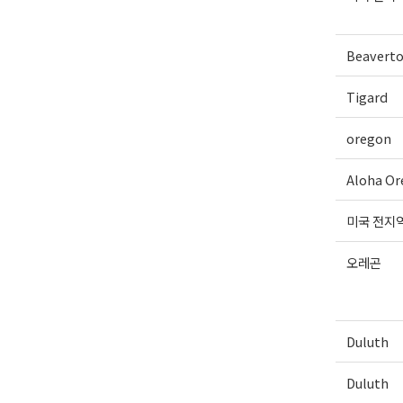
Beavert
Tigard
oregon
Aloha Or
미국 전지
오레곤
Duluth
Duluth