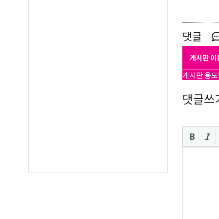
Email
댓글
First N
게시판 이
게시판 용도
댓글쓰
Last N
By submittin
Suite A, Edm
by using the
Our Privacy 