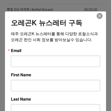
벧엘 선교 바자회 ( Bethel Bazaar)
05/25/26
오레곤K 뉴스레터 구독
T-Mobile 한인 공식 대리점
04/10/26
바풀, 일룸, 아람북스, 그레이트북스 등 한국 육아 용
03/23/26
매주 오레곤K 뉴스레터를 통해 다양한 로컬소식과 
품/전집, 유아 가구 공구하네요. 배송대행/구매대행도
오레곤 한인 사회 정보를 받아보실수 있습니다.
가능!
Email
좋은 맛, 건강, 가격, 무공해 태양초 고추가루!
03/22/26
무공해 태양초 고추가루 & 유기농식품
03/01/26
무공해 태양초 고추가루 & 유기농식품
03/01/26
First Name
Telomere [판매점]
02/22/26
삼성 김치냉장고 판매합니다
1
02/13/26
Last Name
한국옷 가게
01/26/26