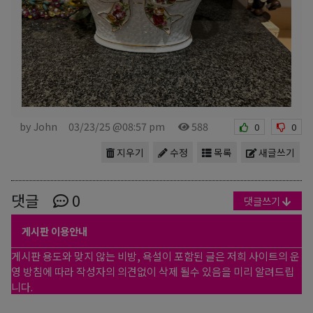
by John
03/23/25 @08:57 pm
588
0
0
지우기
수정
목록
새글쓰기
댓글
0
댓글쓰기
게시판 이용안내
게시판 용도와 맞지 않는 비방, 욕설이 포함된 글은 저희 사이트의 운
영 방침에 따라 작성자의 의견없이 삭제 될수 있음을 미리 알려드립
니다.