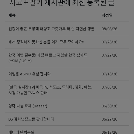
사고 + 팔기
게시판에 최신 등록된 글
제목
작성일
건강에 좋은 무공해 태양초 고춧가루 와 순 자연산 생꿀
08/08/26
베개 정착하지 못하신 분들 여기 모두 모이세요!!
07/28/26
한국 여행 필수품! 가장 빠르고 저렴한 한국 심카드
07/27/26
(eSIM / USIM)
여행용 eSIM / 유심 팝니다
07/18/26
[한국 실시간 TV] 미국TV, 스포츠, 드라마, 영화, 예능,
07/03/26
시청 가능한 TV박스 판매
영락 나눔 축제 (Bazaar)
06/30/26
LG 김치냉장고를 판매합니다
06/27/26
배터리 완벽복원
06/13/26