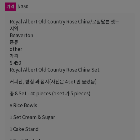
가격
$ 350
Royal Albert Old Country Rose China/로얄달튼 셋트
지역
Beaverton
종류
other
가격
$ 450
Royal Albert Old Country Rose China Set.
커피잔, 받침 과 접시(사진은 4 set 만 올렸음)
총 8 Set - 40 pieces (1 set 가 5 pieces)
8 Rice Bowls
1 Set Cream & Sugar
1 Cake Stand