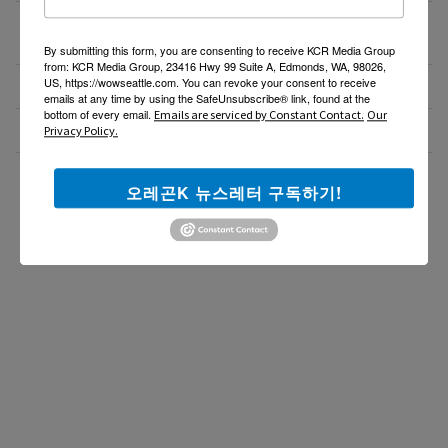
가정용 승압 변압기 (한국제품 미국에서 사용) – 중고
01/18/26
2
By submitting this form, you are consenting to receive KCR Media Group
from: KCR Media Group, 23416 Hwy 99 Suite A, Edmonds, WA, 98026,
US, https://wowseattle.com. You can revoke your consent to receive
Caresys 마사지의자 판매합니다
12/29/25
emails at any time by using the SafeUnsubscribe® link, found at the
bottom of every email.
Emails are serviced by Constant Contact.
Our
Rotisol Self Heating Display (Grab and Go)
12/23/25
Privacy Policy.
더보기 >>
오레곤K 뉴스레터 구독하기!