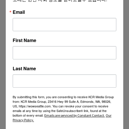
Email
First Name
Last Name
By submitting this form, you are consenting to receive KCR Media Group
from: KCR Media Group, 23416 Hwy 99 Suite A, Edmonds, WA, 98026,
US, https://wowseattle.com. You can revoke your consent to receive
emails at any time by using the SafeUnsubscribe® link, found at the
bottom of every email.
Emails are serviced by Constant Contact.
Our
Privacy Policy.