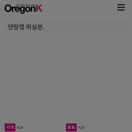
덴탈랩 파실분.
지역
n/a
종류
n/a