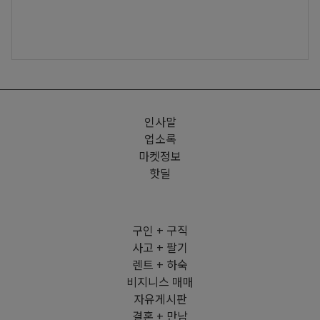
인사말
업소록
마켓정보
핫딜
구인 + 구직
사고 + 팔기
렌트 + 하숙
비지니스 매매
자유게시판
결혼 + 만남