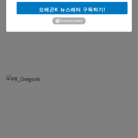
오레곤K 뉴스레터 구독하기!