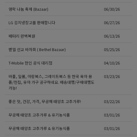
영락 나눔 축제 (Bazaar)
06/30/26
LG 김치냉장고를 판매합니다
06/27/26
배터리 완벽복원
06/13/26
벧엘 선교 바자회 ( Bethel Bazaar)
05/25/26
T-Mobile 한인 공식 대리점
04/10/26
바풀, 일룸, 아람북스, 그레이트북스 등 한국 육아 용
03/23/26
품/전집, 유아 가구 공구하네요. 배송대행/구매대행도
가능!
좋은 맛, 건강, 가격, 무공해 태양초 고추가루!
03/22/26
무공해 태양초 고추가루 & 유기농식품
03/01/26
무공해 태양초 고추가루 & 유기농식품
03/01/26