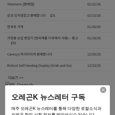
Telomere [판매점]
02/22/26
삼성 김치냉장고 판매합니다
1
02/13/26
한국옷 가게
01/26/26
가정용 승압 변압기 (한국제품 미국에서 사용) – 중고
01/18/26
2
Caresys 마사지의자 판매합니다
12/29/25
Rotisol Self Heating Display (Grab and Go)
12/23/25
더보기 >>
오레곤K 뉴스레터 구독
매주 오레곤K 뉴스레터를 통해 다양한 로컬소식과 
오레곤 한인 사회 정보를 받아보실수 있습니다.