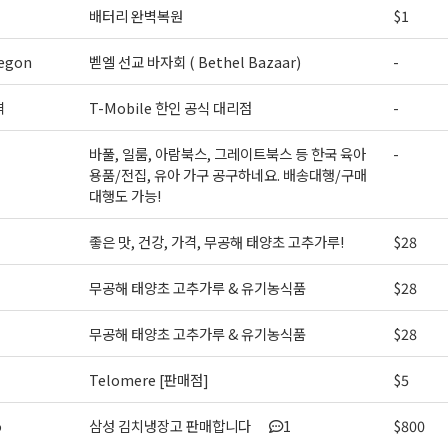
배터리 완벽복원
$1
egon
벧엘 선교 바자회 ( Bethel Bazaar)
-
역
T-Mobile 한인 공식 대리점
-
바풀, 일룸, 아람북스, 그레이트북스 등 한국 육아
-
용품/전집, 유아 가구 공구하네요. 배송대행/구매
대행도 가능!
좋은 맛, 건강, 가격, 무공해 태양초 고추가루!
$28
무공해 태양초 고추가루 & 유기농식품
$28
무공해 태양초 고추가루 & 유기농식품
$28
Telomere [판매점]
$5
o
삼성 김치냉장고 판매합니다
1
$800