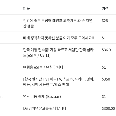
제목
가격
ame
건강에 좋은 무공해 태양초 고춧가루 와 순 자연
$28
산 생꿀
베개 정착하지 못하신 분들 여기 모두 모이세요!!
$1
ame
한국 여행 필수품! 가장 빠르고 저렴한 한국 심카
$36.9
드(eSIM / USIM)
여행용 eSIM / 유심 팝니다
$1
g this form, you are consenting to receive KCR Media Group from: KCR Media Group, 23416
onds, WA, 98026, US, https://wowseattle.com. You can revoke your consent to receive email
 SafeUnsubscribe® link, found at the bottom of every email.
Emails are serviced by Constan
[한국 실시간 TV] 미국TV, 스포츠, 드라마, 영화,
$350
Policy.
예능, 시청 가능한 TV박스 판매
on
영락 나눔 축제 (Bazaar)
$1
오레곤K 뉴스레터 구독하기!
LG 김치냉장고를 판매합니다
$300.00