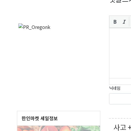
오레
닉네임
매주 오
보실수 
한인마켓 세일정보
Email
사고 