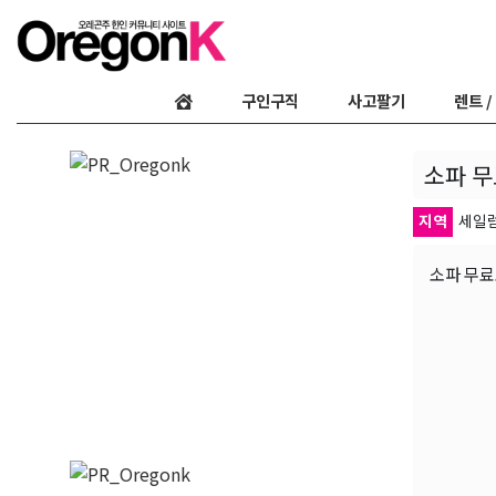
구인구직
사고팔기
렌트 /
소파 무
지역
세일
소파 무료