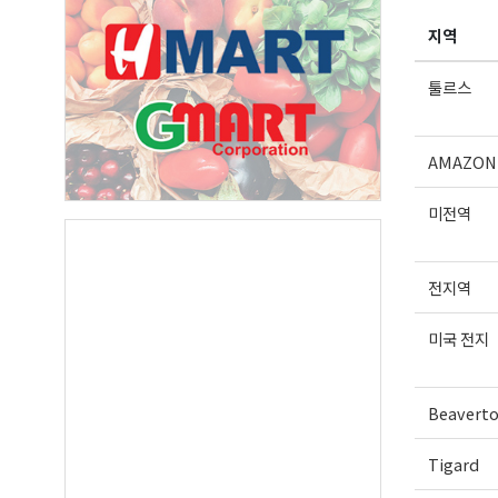
지역
First N
툴르스
AMAZON
Last N
미전역
전지역
By submittin
Suite A, Edm
by using the
미국 전지
Our Privacy 
Beavert
Tigard