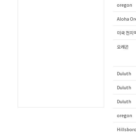
oregon
Aloha Or
미국 전지
오레곤
Duluth
Duluth
Duluth
oregon
Hillsbor