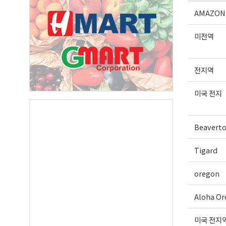
AMAZON
First N
미전역
전지역
Last N
미국 전지
By submittin
Beavert
Suite A, Edm
by using the
Our Privacy 
Tigard
oregon
Aloha Or
미국 전지