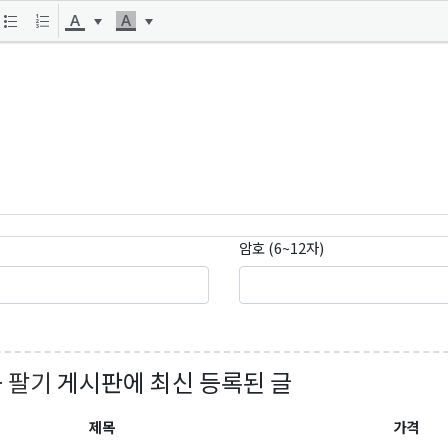
암호 (6~12자)
곤K 뉴스레터 구독
레곤K 뉴스레터를 통해 다양한 로컬소식과 오레곤 한인 사회 정
있습니다.
+ 팔기
게시판에 최신 등록된 글
제목
가격