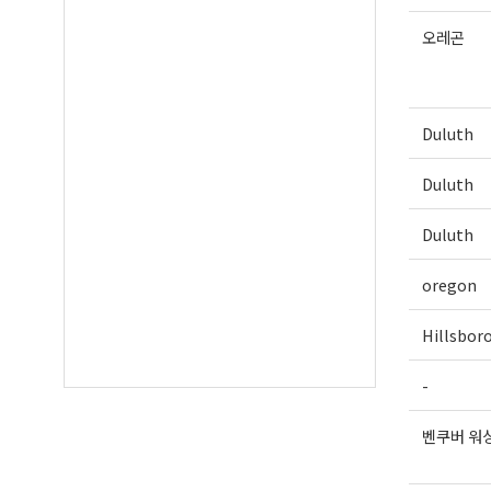
오레곤
Duluth
Duluth
Duluth
oregon
Hillsbor
-
벤쿠버 워