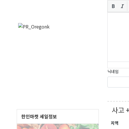
닉네임
오레
매주 오
보실수 
사고 
Email
한인마켓 세일정보
지역