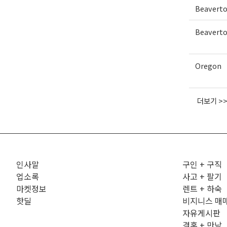
Beavert
Beavert
Oregon
더보기 >
인사말
구인 + 구직
업소록
사고 + 팔기
마켓정보
렌트 + 하숙
핫딜
비지니스 매
자유게시판
결혼 + 만남