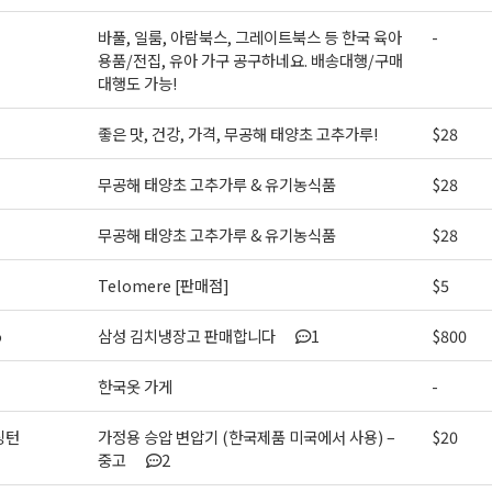
바풀, 일룸, 아람북스, 그레이트북스 등 한국 육아
-
용품/전집, 유아 가구 공구하네요. 배송대행/구매
대행도 가능!
좋은 맛, 건강, 가격, 무공해 태양초 고추가루!
$28
무공해 태양초 고추가루 & 유기농식품
$28
무공해 태양초 고추가루 & 유기농식품
$28
Telomere [판매점]
$5
o
삼성 김치냉장고 판매합니다
1
$800
한국옷 가게
-
싱턴
가정용 승압 변압기 (한국제품 미국에서 사용) –
$20
중고
2