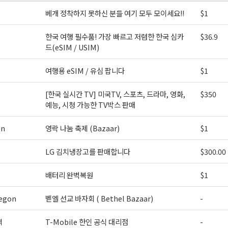
베개 정착하지 못하신 분들 여기 모두 모이세요!!
$1
ame
한국 여행 필수품! 가장 빠르고 저렴한 한국 심카
$36.9
드(eSIM / USIM)
여행용 eSIM / 유심 팝니다
$1
ame
[한국 실시간 TV] 미국TV, 스포츠, 드라마, 영화,
$350
예능, 시청 가능한 TV박스 판매
g this form, you are consenting to receive KCR Media Group from: KCR Media Group, 23416
on
영락 나눔 축제 (Bazaar)
$1
onds, WA, 98026, US, https://wowseattle.com. You can revoke your consent to receive email
 SafeUnsubscribe® link, found at the bottom of every email.
Emails are serviced by Constan
Policy.
LG 김치냉장고를 판매합니다
$300.00
배터리 완벽복원
$1
오레곤K 뉴스레터 구독하기!
egon
벧엘 선교 바자회 ( Bethel Bazaar)
-
역
T-Mobile 한인 공식 대리점
-