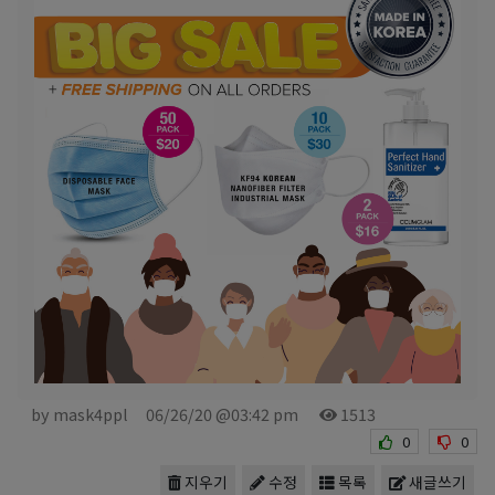
by mask4ppl
06/26/20 @03:42 pm
1513
0
0
지우기
수정
목록
새글쓰기