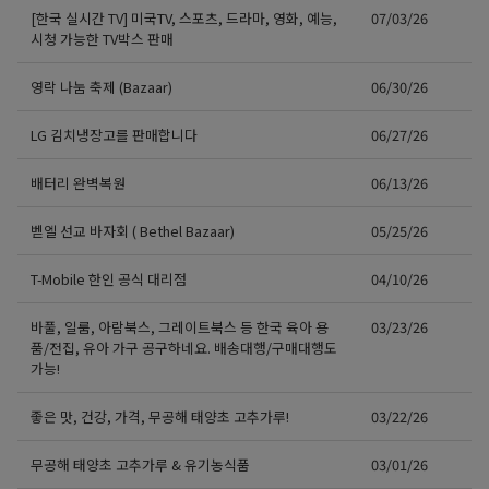
[한국 실시간 TV] 미국TV, 스포츠, 드라마, 영화, 예능,
07/03/26
시청 가능한 TV박스 판매
영락 나눔 축제 (Bazaar)
06/30/26
LG 김치냉장고를 판매합니다
06/27/26
배터리 완벽복원
06/13/26
벧엘 선교 바자회 ( Bethel Bazaar)
05/25/26
T-Mobile 한인 공식 대리점
04/10/26
바풀, 일룸, 아람북스, 그레이트북스 등 한국 육아 용
03/23/26
품/전집, 유아 가구 공구하네요. 배송대행/구매대행도
가능!
좋은 맛, 건강, 가격, 무공해 태양초 고추가루!
03/22/26
무공해 태양초 고추가루 & 유기농식품
03/01/26