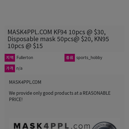
MASK4PPL.COM KF94 10pcs @ $30,
Disposable mask 50pcs@ $20, KN95
10pcs @ $15
지역
Fullerton
종류
sports_hobby
가격
n/a
MASK4PPL.COM
We provide only good products at a REASONABLE
PRICE!