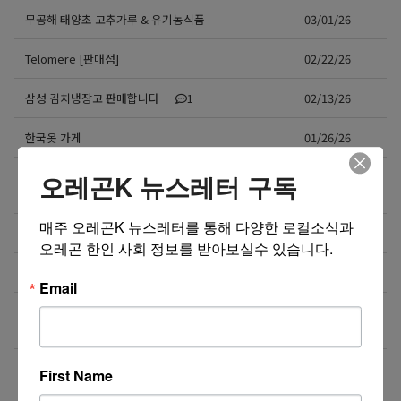
무공해 태양초 고추가루 & 유기농식품
03/01/26
Telomere [판매점]
02/22/26
삼성 김치냉장고 판매합니다
1
02/13/26
한국옷 가게
01/26/26
가정용 승압 변압기 (한국제품 미국에서 사용) – 중고
01/18/26
오레곤K 뉴스레터 구독
2
매주 오레곤K 뉴스레터를 통해 다양한 로컬소식과 
Caresys 마사지의자 판매합니다
12/29/25
오레곤 한인 사회 정보를 받아보실수 있습니다.
Rotisol Self Heating Display (Grab and Go)
12/23/25
Email
숨은 비용 0원! 월 $249로 가족6명, 처방약 1,000종까
11/21/25
지 무료포함 (집으로 배송)
더보기 >>
First Name