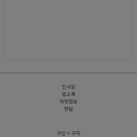
인사말
업소록
마켓정보
핫딜
구인 + 구직