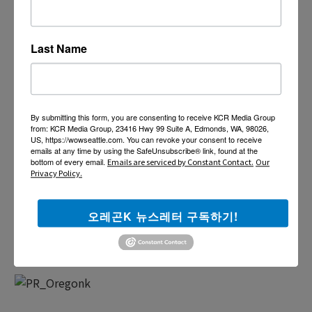
Last Name
By submitting this form, you are consenting to receive KCR Media Group
from: KCR Media Group, 23416 Hwy 99 Suite A, Edmonds, WA, 98026,
US, https://wowseattle.com. You can revoke your consent to receive
emails at any time by using the SafeUnsubscribe® link, found at the
bottom of every email.
Emails are serviced by Constant Contact.
Our
Privacy Policy.
오레곤K 뉴스레터 구독하기!