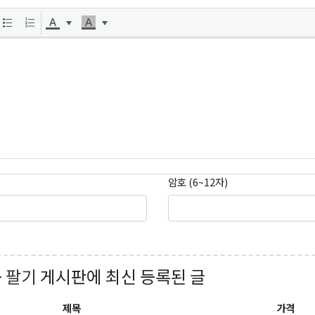
곤K 뉴스레터 구독
레곤K 뉴스레터를 통해 다양한 로컬소식과 오레곤 한인 사회 정
있습니다.
ame
암호 (6~12자)
ame
+ 팔기
게시판에 최신 등록된 글
g this form, you are consenting to receive KCR Media Group from: KCR Media Group, 23416
onds, WA, 98026, US, https://wowseattle.com. You can revoke your consent to receive email
제목
가격
 SafeUnsubscribe® link, found at the bottom of every email.
Emails are serviced by Constan