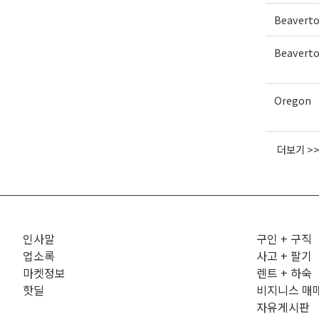
Beavert
Beavert
Oregon
더보기 >
인사말
구인 + 구직
업소록
사고 + 팔기
마켓정보
렌트 + 하숙
핫딜
비지니스 매
자유게시판