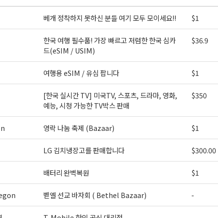
Policy.
베개 정착하지 못하신 분들 여기 모두 모이세요!!
$1
오레곤K 뉴스레터 구독하기!
한국 여행 필수품! 가장 빠르고 저렴한 한국 심카
$36.9
드(eSIM / USIM)
여행용 eSIM / 유심 팝니다
$1
[한국 실시간 TV] 미국TV, 스포츠, 드라마, 영화,
$350
예능, 시청 가능한 TV박스 판매
on
영락 나눔 축제 (Bazaar)
$1
LG 김치냉장고를 판매합니다
$300.00
배터리 완벽복원
$1
egon
벧엘 선교 바자회 ( Bethel Bazaar)
-
역
T-Mobile 한인 공식 대리점
-