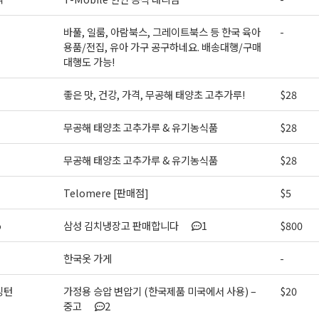
바풀, 일룸, 아람북스, 그레이트북스 등 한국 육아
-
용품/전집, 유아 가구 공구하네요. 배송대행/구매
대행도 가능!
좋은 맛, 건강, 가격, 무공해 태양초 고추가루!
$28
무공해 태양초 고추가루 & 유기농식품
$28
무공해 태양초 고추가루 & 유기농식품
$28
Telomere [판매점]
$5
o
삼성 김치냉장고 판매합니다
1
$800
한국옷 가게
-
싱턴
가정용 승압 변압기 (한국제품 미국에서 사용) –
$20
중고
2