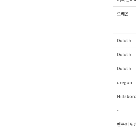
오레곤
Duluth
Duluth
Duluth
oregon
Hillsbor
-
벤쿠버 워