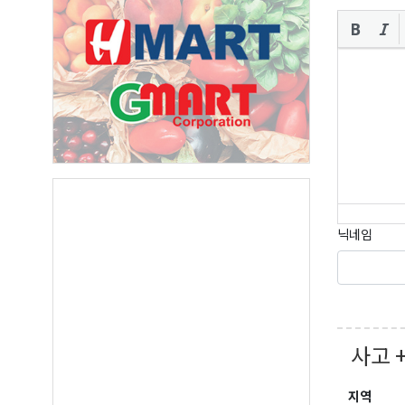
오레
매주 오
보실수 
Email
First N
닉네임
Last N
사고 
By submittin
Suite A, Edm
지역
by using the