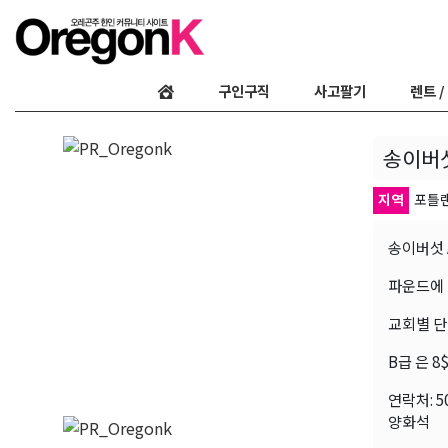
구인구직
사고팔기
렌트 /
송이버
지역
포틀
송이버섯 
파운드에 
교회별 단
B급 은 8
연락처: 50
양화석