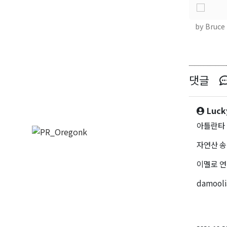
by Bruce
댓글
Luck
아틀란타 
자연산 송
이멜로 
damooli