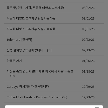
좋은 맛, 건강, 가격, 무공해 태양초 고추가루!
03/22/26
무공해 태양초 고추가루 & 유기농식품
03/01/26
무공해 태양초 고추가루 & 유기농식품
03/01/26
Telomere [판매점]
02/22/26
삼성 김치냉장고 판매합니다
1
02/13/26
한국옷 가게
01/26/26
가정용 승압 변압기 (한국제품 미국에서 사용) – 중고
01/18/26
2
Caresys 마사지의자 판매합니다
12/29/25
Rotisol Self Heating Display (Grab and Go)
12/23/25
숨은 비용 0원! 월 $249로 가족6명, 처방약 1,000종까
11/21/25