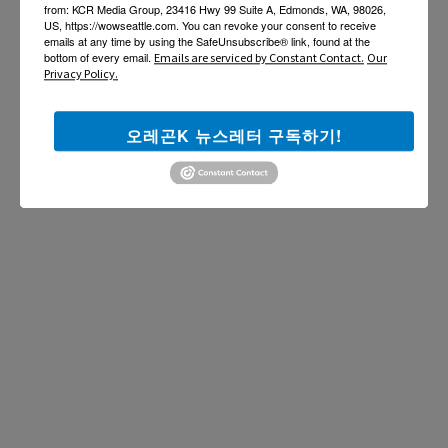
from: KCR Media Group, 23416 Hwy 99 Suite A, Edmonds, WA, 98026,
US, https://wowseattle.com. You can revoke your consent to receive
emails at any time by using the SafeUnsubscribe® link, found at the
bottom of every email.
Emails are serviced by Constant Contact.
Our
Privacy Policy.
오레곤K 뉴스레터 구독하기!