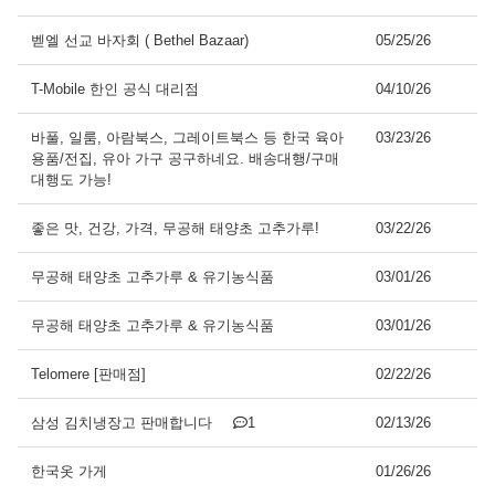
벧엘 선교 바자회 ( Bethel Bazaar)
05/25/26
T-Mobile 한인 공식 대리점
04/10/26
바풀, 일룸, 아람북스, 그레이트북스 등 한국 육아
03/23/26
용품/전집, 유아 가구 공구하네요. 배송대행/구매
대행도 가능!
좋은 맛, 건강, 가격, 무공해 태양초 고추가루!
03/22/26
무공해 태양초 고추가루 & 유기농식품
03/01/26
무공해 태양초 고추가루 & 유기농식품
03/01/26
Telomere [판매점]
02/22/26
삼성 김치냉장고 판매합니다
1
02/13/26
한국옷 가게
01/26/26