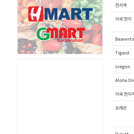
전지역
미국 전지
Beavert
Tigard
oregon
Aloha Or
미국 전지
오레곤
Duluth