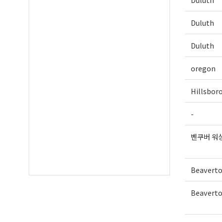
Duluth
Duluth
oregon
Hillsbor
-
벤쿠버 워
Beavert
Beavert