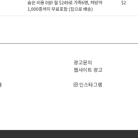
숨은 비용 0원! 월 $249로 가족6명, 처방약
$2
1,000종까지 무료포함 (집으로 배송)
>
광고문의
웹사이트 광고
매
인스타그램