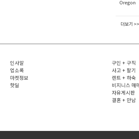
Oregon
더보기 >
인사말
구인 + 구직
업소록
사고 + 팔기
마켓정보
렌트 + 하숙
핫딜
비지니스 매
자유게시판
결혼 + 만남