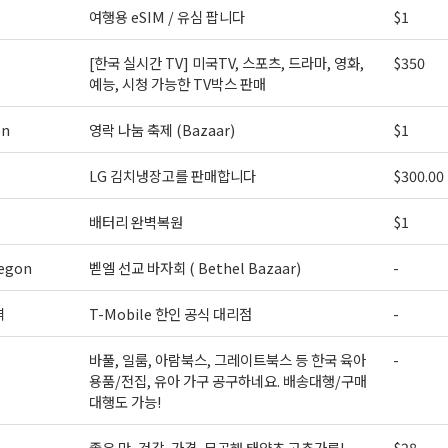
여행용 eSIM / 유심 팝니다
$1
[한국 실시간 TV] 미국TV, 스포츠, 드라마, 영화,
$350
예능, 시청 가능한 TV박스 판매
on
영락 나눔 축제 (Bazaar)
$1
LG 김치냉장고를 판매합니다
$300.00
배터리 완벽복원
$1
egon
벧엘 선교 바자회 ( Bethel Bazaar)
-
역
T-Mobile 한인 공식 대리점
-
바풀, 일룸, 아람북스, 그레이트북스 등 한국 육아
-
용품/전집, 유아 가구 공구하네요. 배송대행/구매
대행도 가능!
좋은 맛, 건강, 가격, 무공해 태양초 고추가루!
$28