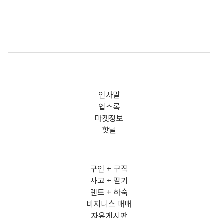
인사말
업소록
마켓정보
핫딜
구인 + 구직
사고 + 팔기
렌트 + 하숙
비지니스 매매
자유게시판