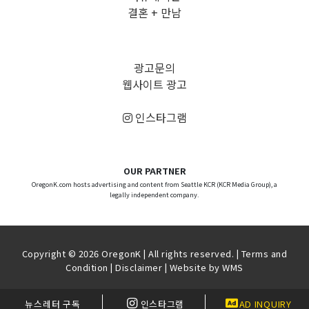
결혼 + 만남
광고문의
웹사이트 광고
인스타그램
OUR PARTNER
OregonK.com hosts advertising and content from Seattle KCR (KCR Media Group), a
legally independent company.
Copyright © 2026 OregonK | All rights reserved. |
Terms and
Condition
|
Disclaimer
| Website by
WMS
뉴스레터 구독
인스타그램
AD INQUIRY