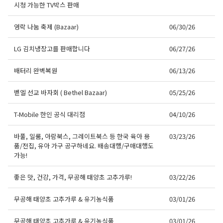
시청 가능한 TV박스 판매
영락 나눔 축제 (Bazaar)
06/30/26
LG 김치냉장고를 판매합니다
06/27/26
배터리 완벽복원
06/13/26
벧엘 선교 바자회 ( Bethel Bazaar)
05/25/26
T-Mobile 한인 공식 대리점
04/10/26
바풀, 일룸, 아람북스, 그레이트북스 등 한국 육아 용
03/23/26
품/전집, 유아 가구 공구하네요. 배송대행/구매대행도
가능!
좋은 맛, 건강, 가격, 무공해 태양초 고추가루!
03/22/26
무공해 태양초 고추가루 & 유기농식품
03/01/26
무공해 태양초 고추가루 & 유기농식품
03/01/26