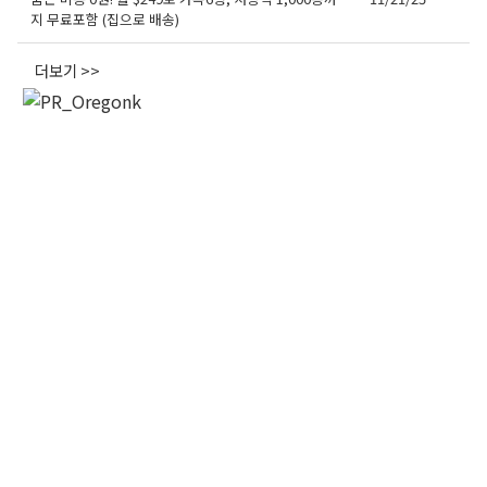
지 무료포함 (집으로 배송)
오레곤K 뉴스레터 구독
더보기 >>
매주 오레곤K 뉴스레터를 통해 다양한 로컬소식과 
오레곤 한인 사회 정보를 받아보실수 있습니다.
Email
First Name
Last Name
By submitting this form, you are consenting to receive KCR Media Group