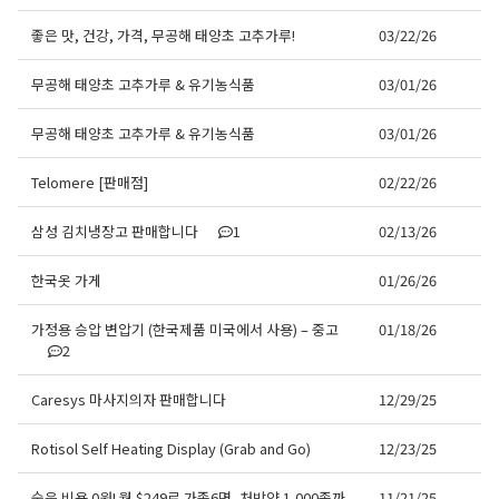
좋은 맛, 건강, 가격, 무공해 태양초 고추가루!
03/22/26
무공해 태양초 고추가루 & 유기농식품
03/01/26
무공해 태양초 고추가루 & 유기농식품
03/01/26
Telomere [판매점]
02/22/26
삼성 김치냉장고 판매합니다
1
02/13/26
한국옷 가게
01/26/26
가정용 승압 변압기 (한국제품 미국에서 사용) – 중고
01/18/26
2
Caresys 마사지의자 판매합니다
12/29/25
Rotisol Self Heating Display (Grab and Go)
12/23/25
숨은 비용 0원! 월 $249로 가족6명, 처방약 1,000종까
11/21/25