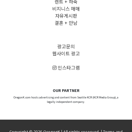
렌트 + 하숙
비지니스 매매
자유게시판
결혼 + 만남
광고문의
웹사이트 광고
인스타그램
OUR PARTNER
OregonK.com hosts advertising and content from Seattle KCR (KCR Media Group), a
legally independent company.
Copyright © 2026 OregonK | All rights reserved. |
Terms and