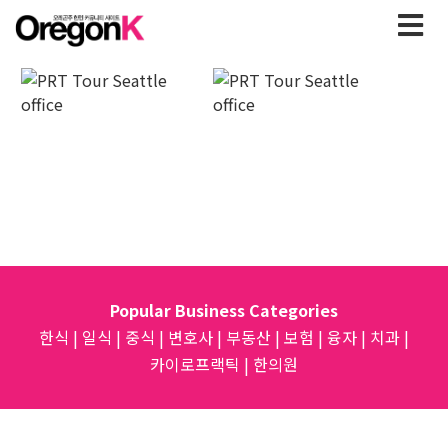
Popular Business Categories
한식
|
일식
|
중식
|
변호사
|
부동산
|
보험
|
융자
|
치과
|
카이로프랙틱
|
한의원