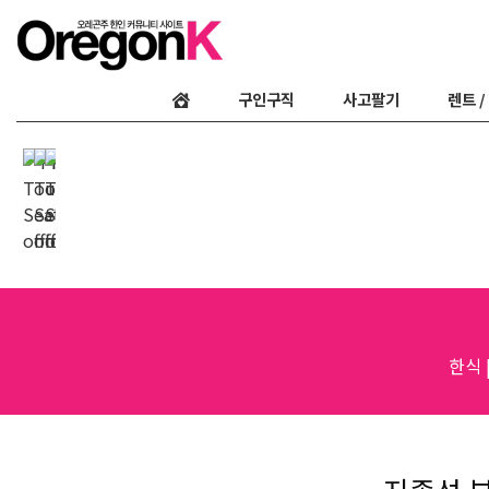
구인구직
사고팔기
렌트 /
한식