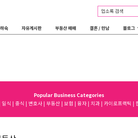
업소록 검색
 하숙
자유게시판
부동산 매매
결혼 / 만남
블로그
Popular Business Categories
|
일식
|
중식
|
변호사
|
부동산
|
보험
|
융자
|
치과
|
카이로프랙틱
|