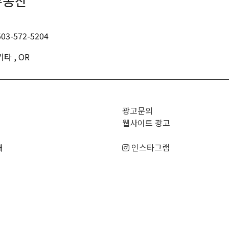
부동산
503-572-5204
기타 , OR
광고문의
웹사이트 광고
매
인스타그램