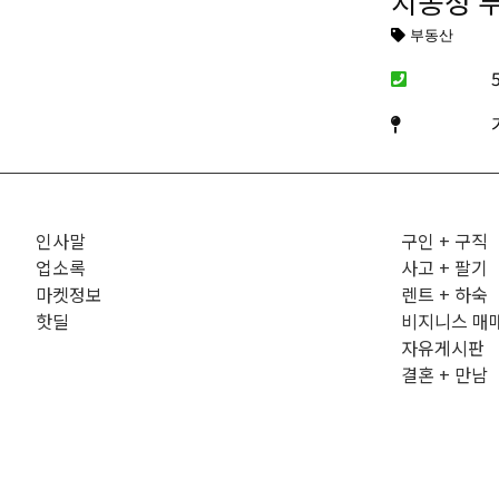
지종성 
부동산
인사말
구인 + 구직
업소록
사고 + 팔기
마켓정보
렌트 + 하숙
핫딜
비지니스 매
자유게시판
결혼 + 만남