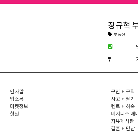
장규혁 
부동산
인사말
구인 + 구직
업소록
사고 + 팔기
마켓정보
렌트 + 하숙
핫딜
비지니스 매
자유게시판
결혼 + 만남