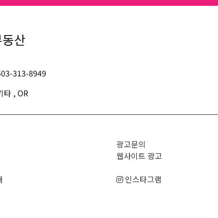
부동산
503-313-8949
기타 , OR
광고문의
웹사이트 광고
매
인스타그램