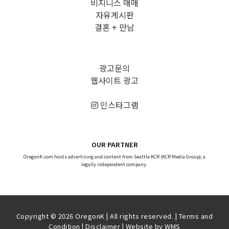
비지니스 매매
자유게시판
결혼 + 만남
광고문의
웹사이트 광고
인스타그램
OUR PARTNER
OregonK.com hosts advertising and content from Seattle KCR (KCR Media Group), a
legally independent company.
Copyright © 2026 OregonK | All rights reserved. |
Terms and
Condition
|
Disclaimer
| Website by
WMS