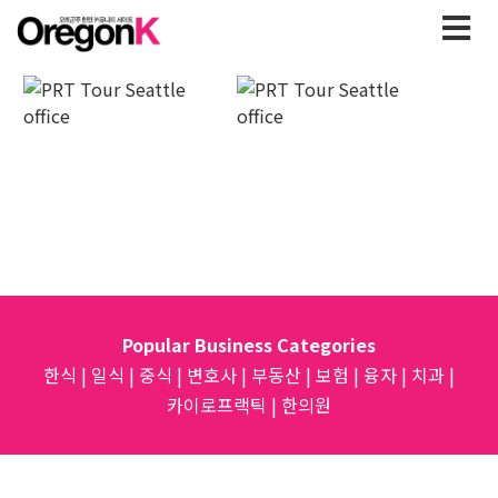
Popular Business Categories
한식
|
일식
|
중식
|
변호사
|
부동산
|
보험
|
융자
|
치과
|
카이로프랙틱
|
한의원