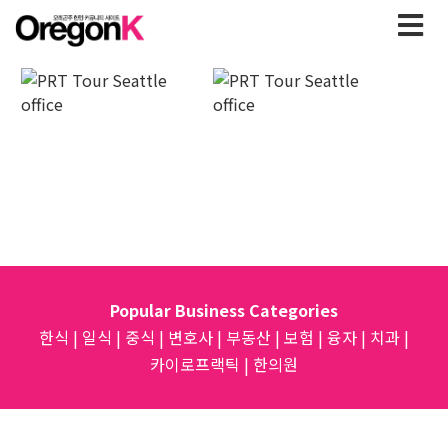
Popular Business Categories
한식
|
일식
|
중식
|
변호사
|
부동산
|
보험
|
융자
|
치과
|
카이로프랙틱
|
한의원