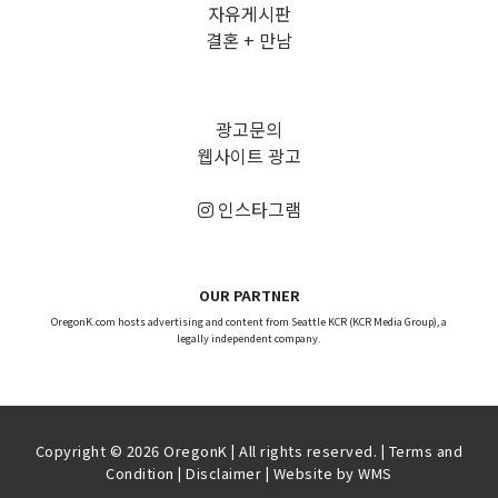
자유게시판
결혼 + 만남
광고문의
웹사이트 광고
인스타그램
OUR PARTNER
OregonK.com hosts advertising and content from Seattle KCR (KCR Media Group), a
legally independent company.
Copyright © 2026 OregonK | All rights reserved. |
Terms and
Condition
|
Disclaimer
| Website by
WMS