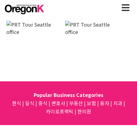
Popular Business Categories
한식
|
일식
|
중식
|
변호사
|
부동산
|
보험
|
융자
|
치과
|
카이로프랙틱
|
한의원