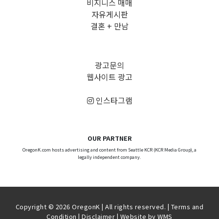
비지니스 매매
자유게시판
결혼 + 만남
광고문의
웹사이트 광고
인스타그램
OUR PARTNER
OregonK.com hosts advertising and content from Seattle KCR (KCR Media Group), a
legally independent company.
Copyright © 2026 OregonK | All rights reserved. |
Terms and
Condition
|
Disclaimer
| Website by
WMS