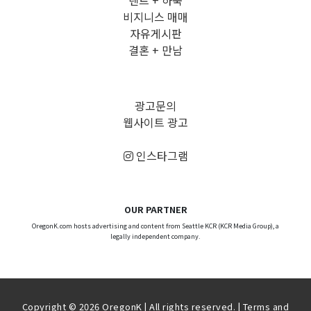
비지니스 매매
자유게시판
결혼 + 만남
광고문의
웹사이트 광고
인스타그램
OUR PARTNER
OregonK.com hosts advertising and content from Seattle KCR (KCR Media Group), a
legally independent company.
Copyright © 2026 OregonK | All rights reserved. |
Terms and