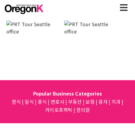
Popular Business Categories
한식
|
일식
|
중식
|
변호사
|
부동산
|
보험
|
융자
|
치과
|
카이로프랙틱
|
한의원