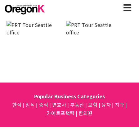
Popular Business Categories
한식
|
일식
|
중식
|
변호사
|
부동산
|
보험
|
융자
|
치과
|
카이로프랙틱
|
한의원