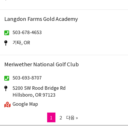
Langdon Farms Gold Academy
503-678-4653
기타, OR
Meriwether National Golf Club
503-693-8707
5200 SW Rood Bridge Rd
Hillsboro, OR 97123
Google Map
Page
Page
1
2
다음 »