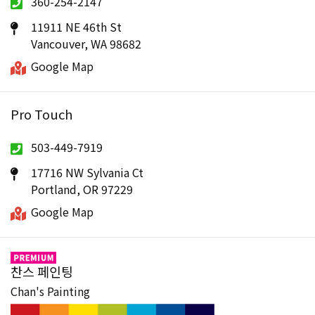
360-254-2147
11911 NE 46th St
Vancouver, WA 98682
Google Map
Pro Touch
503-449-7919
17716 NW Sylvania Ct
Portland, OR 97229
Google Map
찬스 페인팅
Chan's Painting