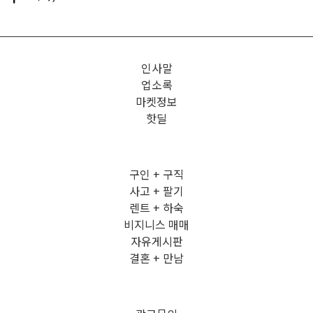
인사말
업소록
마켓정보
핫딜
구인 + 구직
사고 + 팔기
렌트 + 하숙
비지니스 매매
자유게시판
결혼 + 만남