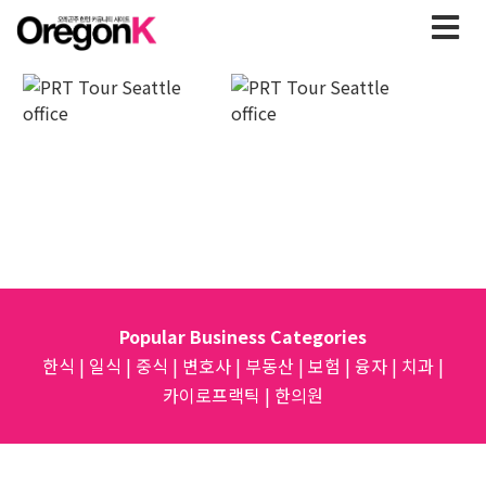
Popular Business Categories
한식
|
일식
|
중식
|
변호사
|
부동산
|
보험
|
융자
|
치과
|
카이로프랙틱
|
한의원