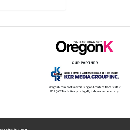
OUR PARTNER
OregonK.com hosts advertising and content from Seattle
KCR (KCR Media Group), a legally independent company.
Website by
WMS