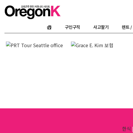
구인구직
사고팔기
렌트 /
한식