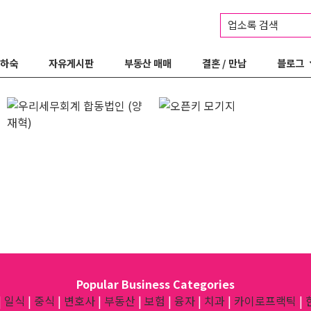
업소록 검색
 하숙
자유게시판
부동산 매매
결혼 / 만남
블로그
Popular Business Categories
|
일식
|
중식
|
변호사
|
부동산
|
보험
|
융자
|
치과
|
카이로프랙틱
|