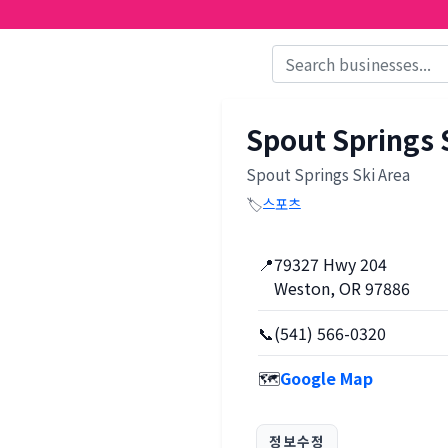
Spout Springs 
Spout Springs Ski Area
🏷️
스포츠
📍
79327 Hwy 204
Weston, OR 97886
📞
(541) 566-0320
🗺️
Google Map
정보수정