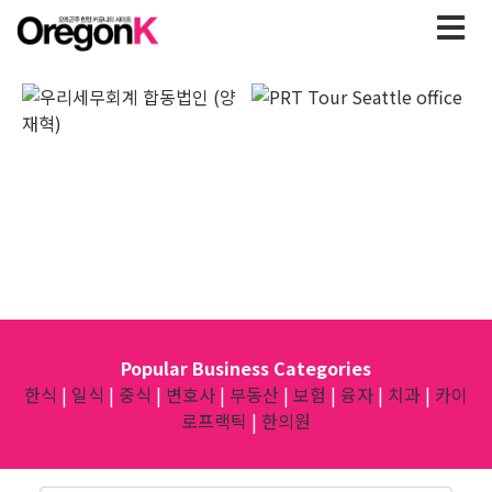
Popular Business Categories
한식
|
일식
|
중식
|
변호사
|
부동산
|
보험
|
융자
|
치과
|
카이
로프랙틱
|
한의원