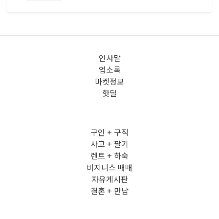
인사말
업소록
마켓정보
핫딜
구인 + 구직
사고 + 팔기
렌트 + 하숙
비지니스 매매
자유게시판
결혼 + 만남