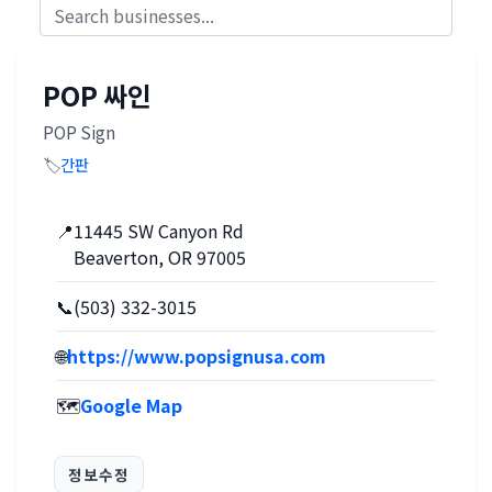
POP 싸인
POP Sign
🏷️
간판
📍
11445 SW Canyon Rd
Beaverton, OR 97005
📞
(503) 332-3015
🌐
https://www.popsignusa.com
🗺️
Google Map
정보수정