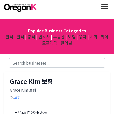
Popular Business Categories
한식
|
일식
|
중식
|
변호사
|
부동산
|
보험
|
융자
|
치과
|
카이
로프랙틱
|
한의원
Grace Kim 보험
Grace Kim 보험
🏷️
보험
📍
3640 E 25th Ave